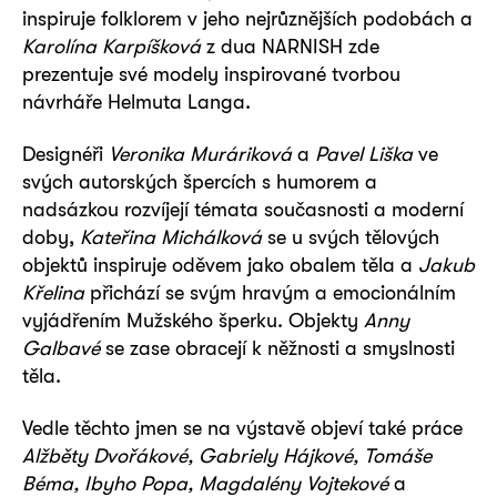
inspiruje folklorem v jeho nejrůznějších podobách a
Karolína Karpíšková
z dua NARNISH zde
prezentuje své modely inspirované tvorbou
návrháře Helmuta Langa.
Designéři
Veronika Muráriková
a
Pavel Liška
ve
svých autorských špercích s humorem a
nadsázkou rozvíjejí témata současnosti a moderní
doby,
Kateřina Michálková
se u svých tělových
objektů inspiruje oděvem jako obalem těla a
Jakub
Křelina
přichází se svým hravým a emocionálním
vyjádřením Mužského šperku. Objekty
Anny
Galbavé
se zase obracejí k něžnosti a smyslnosti
těla.
Vedle těchto jmen se na výstavě objeví také práce
Alžběty Dvořákové, Gabriely Hájkové, Tomáše
Béma, Ibyho Popa, Magdalény Vojtekové
a