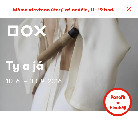
Máme otevřeno úterý až neděle, 11–19 hod.
Ty a já
10. 6. – 30. 9. 2016
Ponořit
se
hlouběji