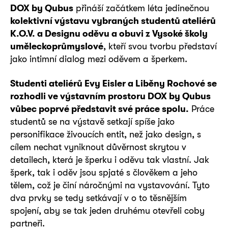
DOX by Qubus
přináší začátkem léta jedinečnou
kolektivní výstavu vybraných studentů ateliérů
K.O.V. a Designu oděvu a obuvi z Vysoké školy
uměleckoprůmyslové
, kteří svou tvorbu představí
jako intimní dialog mezi oděvem a šperkem.
Studenti ateliérů Evy Eisler a Liběny Rochové se
rozhodli ve výstavním prostoru DOX by Qubus
vůbec poprvé představit své práce spolu.
Práce
studentů se na výstavě setkají spíše jako
personifikace živoucích entit, než jako design, s
cílem nechat vyniknout důvěrnost skrytou v
detailech, která je šperku i oděvu tak vlastní. Jak
šperk, tak i oděv jsou spjaté s člověkem a jeho
tělem, což je činí náročnými na vystavování. Tyto
dva prvky se tedy setkávají v o to těsnějším
spojení, aby se tak jeden druhému otevřeli coby
partneři.