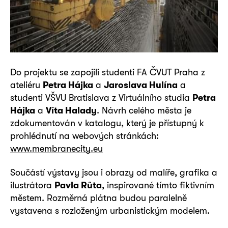
Do projektu se zapojili studenti FA ČVUT Praha z
ateliéru
Petra Hájka
a
Jaroslava Hulína
a
studenti VŠVU Bratislava z Virtuálního studia
Petra
Hájka
a
Víta Halady
. Návrh celého města je
zdokumentován v katalogu, který je přístupný k
prohlédnutí na webových stránkách:
www.membranecity.eu
Součástí výstavy jsou i obrazy od malíře, grafika a
ilustrátora
Pavla Růta
, inspirované tímto fiktivním
městem. Rozměrná plátna budou paralelně
vystavena s rozloženým urbanistickým modelem.