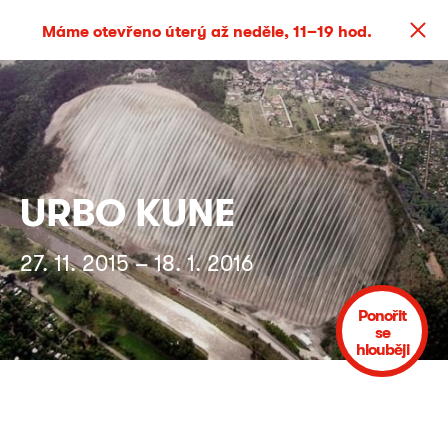
Máme otevřeno úterý až neděle, 11–19 hod.
URBO KUNE
27. 11. 2015 – 18. 1. 2016
Ponořit
se
hlouběji