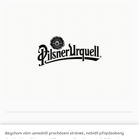
Abychom vám usnadnili procházení stránek, nabídli přizpůsobený