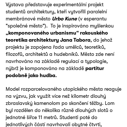
Výstava představuje experimentální projekt
studentů architektury, kteří vytvořili paralelní
membránové město
Urbo Kune
(v esperantu
"společné město"). To je inspirováno myšlenkou
„komponovaného urbanismu“ rakouského
teoretika architektury Jana Tabora
, do jehož
projektu je zapojena řada umělců, teoretiků,
filozofů, architektů a hudebníků. Město zde není
navrhováno na základě regulací a typologie,
nýbrž je komponováno na základě
partitur
podobně jako hudba.
Model rozparcelovaného utopického města reaguje
na výzvu, jak využít více než kilometr dlouhý
zbraslavský kamenolom po skončení těžby. Lom
byl rozdělen do několika různě dlouhých slotů o
jednotné šířce 11 metrů. Studenti poté do
jednotlivých částí navrhovali obytné čtvrti,