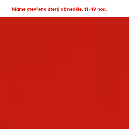
Máme otevřeno úterý až neděle, 11–19 hod.