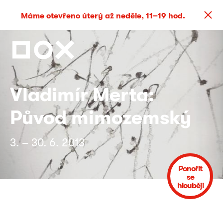
Máme otevřeno úterý až neděle, 11–19 hod.
Vladimír Merta:
Původ mimozemský
3. – 30. 6. 2013
Ponořit
se
hlouběji