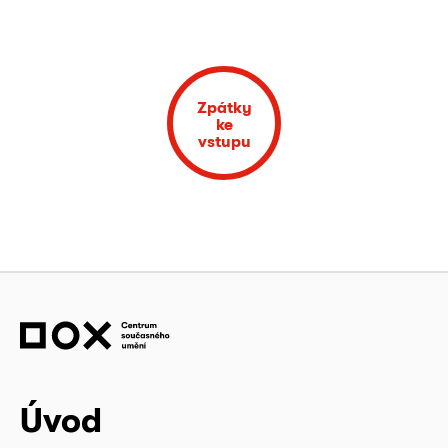
Zpátky
ke
vstupu
Úvod