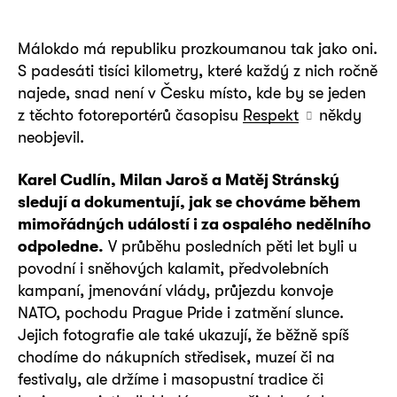
Málokdo má republiku prozkoumanou tak jako oni.
S padesáti tisíci kilometry, které každý z nich ročně
najede, snad není v Česku místo, kde by se jeden
z těchto fotoreportérů časopisu
Respekt
někdy
neobjevil.
Karel Cudlín, Milan Jaroš a Matěj Stránský
sledují a dokumentují, jak se chováme během
mimořádných událostí i za ospalého nedělního
odpoledne.
V průběhu posledních pěti let byli u
povodní i sněhových kalamit, předvolebních
kampaní, jmenování vlády, průjezdu konvoje
NATO, pochodu Prague Pride i zatmění slunce.
Jejich fotografie ale také ukazují, že běžně spíš
chodíme do nákupních středisek, muzeí či na
festivaly, ale držíme i masopustní tradice či