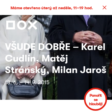
Máme otevřeno úterý až neděle, 11–19 hod.
VŠUDE DOBŘE – Karel
Cudlín, Matěj
Stránský, Milan Jaroš
18. 6. – 14. 9. 2015
Ponořit
se
hlouběji