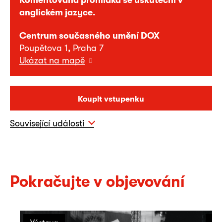
anglickém jazyce.
Centrum současného umění DOX
Poupětova 1, Praha 7
Ukázat na mapě
Koupit vstupenku
Související události
Pokračujte v objevování