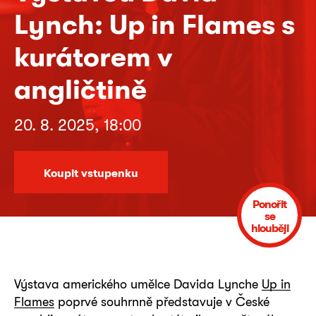
Lynch: Up in Flames s
kurátorem v
angličtině
20. 8. 2025, 18:00
Koupit vstupenku
Ponořit
se
hlouběji
Výstava amerického umělce Davida Lynche
Up in
Flames
poprvé souhrnně představuje v České