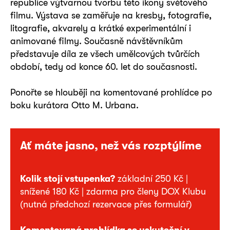
republice výtvarnou tvorbu této ikony světového
filmu. Výstava se zaměřuje na kresby, fotografie,
litografie, akvarely a krátké experimentální i
animované filmy. Současně návštěvníkům
představuje díla ze všech umělcových tvůrčích
období, tedy od konce 60. let do současnosti.
Ponořte se hlouběji na komentované prohlídce po
boku kurátora Otto M. Urbana.
Ať máte jasno, než vás rozptýlíme
Kolik stojí vstupenka?
základní 250 Kč |
snížené 180 Kč | zdarma pro členy DOX Klubu
(nutná předchozí rezervace přes formulář)
Komentovaná prohlídka se uskuteční v