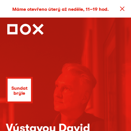
Máme otevřeno úterý až neděle, 11–19 hod.
Sundat
brýle
Výstavou David