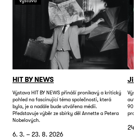
Výstava
Vý
HIT BY NEWS
Jiř
Výstava HIT BY NEWS přináší pronikavý a kritický
Výsta
pohled na fascinující téma společnosti, která
autop
byla, je a nadále bude utvářena médii.
90. l
Představuje výběr ze sbírky děl Annette a Petera
promě
Nobelových.
24. 
6. 3. – 23. 8. 2026