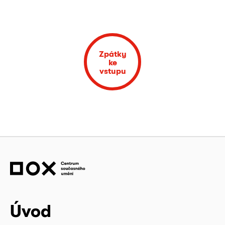
Zpátky
ke
vstupu
Úvod