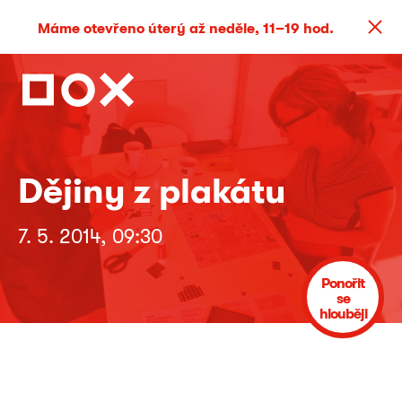
Máme otevřeno úterý až neděle, 11–19 hod.
Dějiny z plakátu
7. 5. 2014, 09:30
Ponořit
se
hlouběji