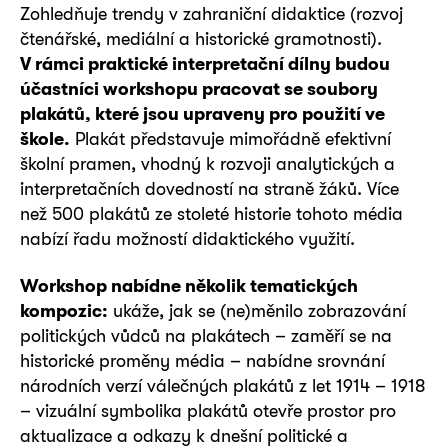
Zohledňuje trendy v zahraniční didaktice (rozvoj
čtenářské, mediální a historické gramotnosti).
V rámci praktické interpretační dílny budou
účastníci workshopu pracovat se soubory
plakátů, které jsou upraveny pro použití ve
škole.
Plakát představuje mimořádně efektivní
školní pramen, vhodný k rozvoji analytických a
interpretačních dovedností na straně žáků. Více
než 500 plakátů ze stoleté historie tohoto média
nabízí řadu možností didaktického využití.
Workshop nabídne několik tematických
kompozic:
ukáže, jak se (ne)měnilo zobrazování
politických vůdců na plakátech – zaměří se na
historické proměny média – nabídne srovnání
národních verzí válečných plakátů z let 1914 – 1918
– vizuální symbolika plakátů otevře prostor pro
aktualizace a odkazy k dnešní politické a