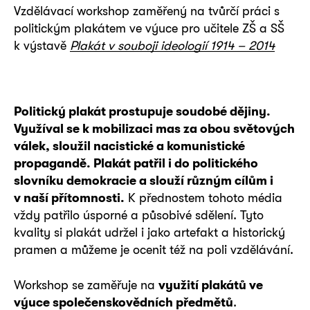
Vzdělávací workshop zaměřený na tvůrčí práci s
politickým plakátem ve výuce pro učitele ZŠ a SŠ
k výstavě
Plakát v souboji ideologií 1914 – 2014
Politický plakát prostupuje soudobé dějiny.
Využíval se k mobilizaci mas za obou světových
válek, sloužil nacistické a komunistické
propagandě. Plakát patřil i do politického
slovníku demokracie a slouží různým cílům i
v naší přítomnosti.
K přednostem tohoto média
vždy patřilo úsporné a působivé sdělení. Tyto
kvality si plakát udržel i jako artefakt a historický
pramen a můžeme je ocenit též na poli vzdělávání.
Workshop se zaměřuje na
využití plakátů ve
výuce společenskovědních předmětů
.