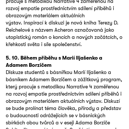
pracuje s metodikou Narrative 4 zaměřenou na
rozvoj empatie prostřednictvím sdílení příběhů i
obrazovým materiálem aktuálních
výstav. Inspirací k diskuzi je nová kniha Terezy D.
Reichelové s názvem Acheron označovaná jako
utopistický román o koncích a nových začátcích, o
křehkosti světa i síle společenství.
5. 10. Během příběhu s Marií Iljašenko a
Adamem Borzičem
Diskuze studentů s básnířkou Marií Iljašenko a
básníkem Adamem Borzičem a zážitkový program,
který pracuje s metodikou Narrative 4 zaměřenou
na rozvoj empatie prostřednictvím sdílení příběhů i
obrazovým materiálem aktuálních výstav. Diskuzí
se bude prolínat téma člověka, přírody a představ
o budoucnosti odrážejících se v básnických
sbírkách obou tvůrců a v eseji Adama Borziče