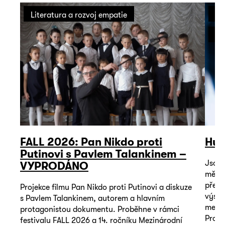
Literatura a rozvoj empatie
On
Sp
FALL 2026: Pan Nikdo proti
Hur
Putinovi s Pavlem Talankinem –
Jsou 
VYPRODÁNO
mě vl
překr
Projekce filmu Pan Nikdo proti Putinovi a diskuze
výsta
s Pavlem Talankinem, autorem a hlavním
metod
protagonistou dokumentu. Proběhne v rámci
Proje
festivalu FALL 2026 a 14. ročníku Mezinárodní