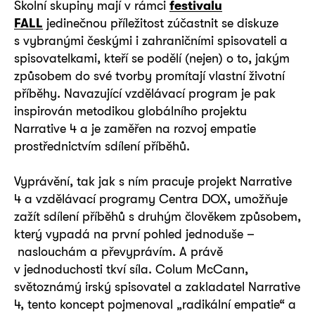
Školní skupiny mají v rámci
festivalu
FALL
jedinečnou příležitost zúčastnit se diskuze
s vybranými českými i zahraničními spisovateli a
spisovatelkami, kteří se podělí (nejen) o to, jakým
způsobem do své tvorby promítají vlastní životní
příběhy. Navazující vzdělávací program je pak
inspirován metodikou globálního projektu
Narrative 4 a je zaměřen na rozvoj empatie
prostřednictvím sdílení příběhů.
Vyprávění, tak jak s ním pracuje projekt Narrative
4 a vzdělávací programy Centra DOX, umožňuje
zažít sdílení příběhů s druhým člověkem způsobem,
který vypadá na první pohled jednoduše –
naslouchám a převyprávím. A právě
v jednoduchosti tkví síla. Colum McCann,
světoznámý irský spisovatel a zakladatel Narrative
4, tento koncept pojmenoval „radikální empatie“ a