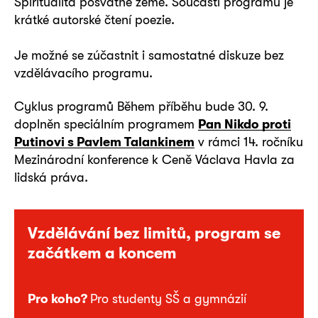
Spiritualita posvátné země. Součástí programu je
krátké autorské čtení poezie.
Je možné se zúčastnit i samostatné diskuze bez
vzdělávacího programu.
Cyklus programů Během příběhu bude 30. 9.
doplněn speciálním programem
Pan Nikdo proti
Putinovi s Pavlem Talankinem
v rámci 14. ročníku
Mezinárodní konference k Ceně Václava Havla za
lidská práva.
Vzdělávání bez limitů, program se
začátkem a koncem
Pro koho?
Pro studenty SŠ a gymnázií