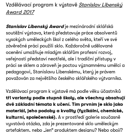
Vzdělávací program k výstavě
Stanislav Libenský
Award 2017
Stanislav Libenský Award
je mezinárodní sklářská
soutěžní výstava, která představuje práce absolventů
vysokých uměleckých škol z celého světa, kteří ve své
závěrečné práci použili sklo. Každoročně udělované
ocenění umožňuje mladým sklářům profesní rozvoj,
veřejnosti představí neotřelé, ale i tradiční přístupy v
práci se sklem a zároveň je poctou významnému umělci a
pedagogovi, Stanislavu Libenskému, který je právem
považován za největšího českého sklářského výtvarníka.
Vzdělávací program k výstavě má podle věku účastníků
tři varianty podle stupně školy, ale všechny obsahují
dvě základní témata k učení. Tím prvním je sklo jako
materiál, jeho podoby a kvality (fyzikální, chemické,
kulturní, společenské).
A v prostředí galerie současně
vyvstává otázka, zda je prezentované sklo uměleckým
artefaktem, nebo „jen“ produktem designu? Nebo obojí?