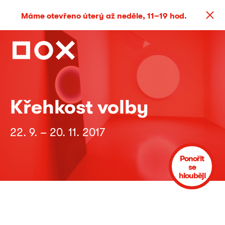
Máme otevřeno úterý až neděle, 11–19 hod.
Křehkost volby
22. 9. – 20. 11. 2017
Ponořit
se
hlouběji