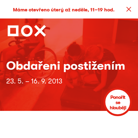
Máme otevřeno úterý až neděle, 11–19 hod.
Obdařeni postižením
23. 5. – 16. 9. 2013
Ponořit
se
hlouběji