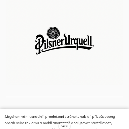
Abychom vám usnadnili procházení stránek, nabídli přizpůsobený
obsah nebo reklamu a mohli anonymně analyzovat návštěvnost,
více
DOX PRAGUE, a.s.