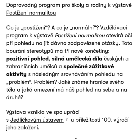
Doprovodný program pro školy a rodiny k výstavě
Postiženi normalitou
Co je „postižení“? A co je „normální“? Vzdělávací
program k výstavě
Postiženi normalitou
otevírá oči
při pohledu na již dávno zodpovězené otázky. Toto
bourání stereotypů má tři nové končetiny:
pozitivní pohled
,
silná umělecká díla
českých a
zahraničních umělců a
společné zážitkové
aktivity
s následným srovnáváním pohledu na
„problém“. Problém? Jaké známe hranice svého
těla a jaká omezení má náš pohled na sebe a na
druhé?
Výstava vznikla ve spolupráci
s
Jedličkovým ústavem
u příležitosti 100. výročí
jeho založení.