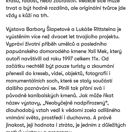
krásu, radost, nebo zoufalství. Reakce sice může
trvat a být hodně rozdílná, ale originální tvůrce jde
vždy s kůží na trh.
Výstava Barbory Šlapetové a Lukáše Rittsteina je
vyústěním více než dvacet let trvajícího projektu.
Vypráví životní příběh umělců a posledního
papuánského domorodého kmene Yali Mek, který
autoři navštívili od roku 1997 celkem 11x. Od
začátku nechtěli být pouze turisty a zkoumání
přenesli do kreseb, videí, objektů, fotografií i
monumentálních soch, které se staly součástí
dalšího poznávání se. Plnili tak přání svá i
původně kanibalských kmenů. Jak může říkat
název výstavy, „Neobyčejně nadpřirozený“,
dlouhodobý vztah vedl k vědomí zcela odlišného
vnímání světa, prostředí i duchovna. A právě
jinakost, její hodnota i ztráta, je jedním z důležitých