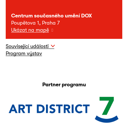
Centrum současného umění DOX
Poupětova 1, Praha 7
Ukázat na mapě
Související události
Program výstav
Partner programu