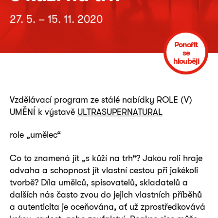
27. 5. – 15. 11. 2020
Ponořit
se
hlouběji
Vzdělávací program ze stálé nabídky ROLE (V)
UMĚNÍ k výstavě
ULTRASUPERNATURAL
role „umělec“
Co to znamená jít „s kůží na trh“? Jakou roli hraje
odvaha a schopnost jít vlastní cestou při jakékoli
tvorbě? Díla umělců, spisovatelů, skladatelů a
dalších nás často zvou do jejich vlastních příběhů
a autenticita je oceňována, ať už zprostředkovává