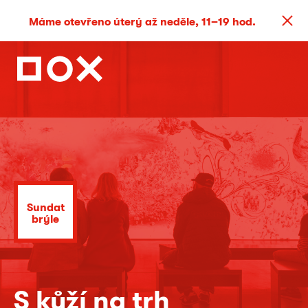
Máme otevřeno úterý až neděle, 11–19 hod.
Sundat
brýle
S kůží na trh