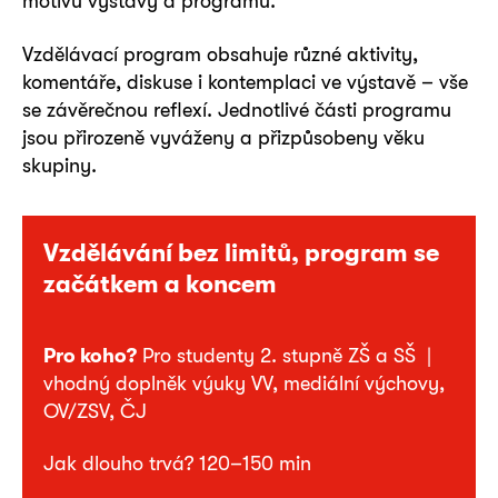
motivů výstavy a programu.
Vzdělávací program obsahuje různé aktivity,
komentáře, diskuse i kontemplaci ve výstavě – vše
se závěrečnou reflexí. Jednotlivé části programu
jsou přirozeně vyváženy a přizpůsobeny věku
skupiny.
Vzdělávání bez limitů, program se
začátkem a koncem
Pro koho?
Pro studenty 2. stupně ZŠ a SŠ |
vhodný doplněk výuky VV, mediální výchovy,
OV/ZSV, ČJ
Jak dlouho trvá? 120–150 min