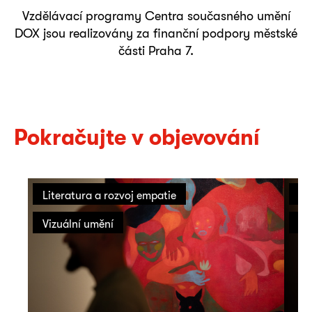
Vzdělávací programy Centra současného umění
DOX jsou realizovány za finanční podpory městské
části Praha 7.
Pokračujte v objevování
Literatura a rozvoj empatie
On
Vizuální umění
Vi