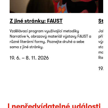
Z jiné stránky: FAUST
Sto
Vzdělávací program využívající metodiky
Jak m
Narrative 4, obrazový materiál výstavy FAUST a
příbě
různé literární formy. Poznejte druhé a sebe
výsta
sama z jiné stránky.
stačí
mater
19. 6. – 8. 11. 2026
Radky
19. 
I nepředvídatelné události