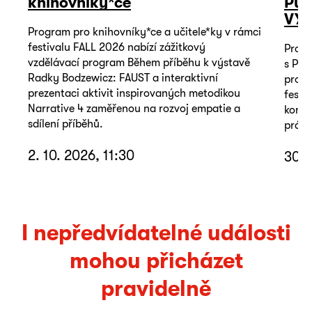
knihovníky*ce
Put
VY
Program pro knihovníky*ce a učitele*ky v rámci
festivalu FALL 2026 nabízí zážitkový
Proje
vzdělávací program Během příběhu k výstavě
s Pav
Radky Bodzewicz: FAUST a interaktivní
prota
prezentaci aktivit inspirovaných metodikou
festi
Narrative 4 zaměřenou na rozvoj empatie a
konfe
sdílení příběhů.
práva
2. 10. 2026, 11:30
30. 
I nepředvídatelné události
mohou přicházet
pravidelně