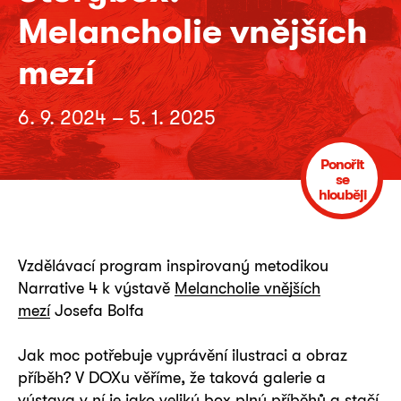
Melancholie vnějších
mezí
6. 9. 2024 – 5. 1. 2025
Ponořit
se
hlouběji
Vzdělávací program inspirovaný metodikou
Narrative 4 k výstavě
Melancholie vnějších
mezí
Josefa Bolfa
Jak moc potřebuje vyprávění ilustraci a obraz
příběh? V DOXu věříme, že taková galerie a
výstava v ní je jako veliký box plný příběhů a stačí