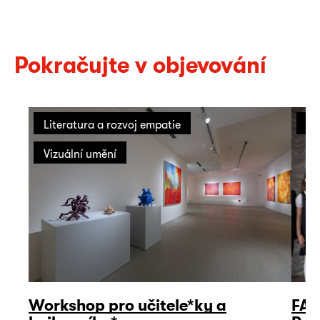
Pokračujte v objevování
Literatura a rozvoj empatie
Li
Vizuální umění
Workshop pro učitele*ky a
FAL