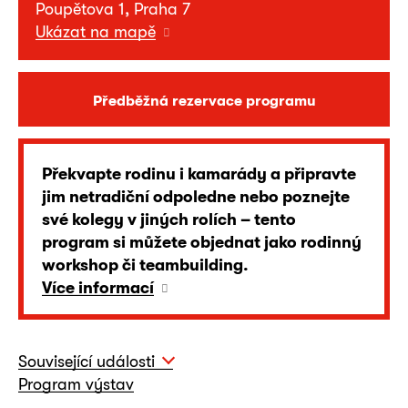
Poupětova 1, Praha 7
Ukázat na mapě
Předběžná rezervace programu
Překvapte rodinu i kamarády a připravte
jim netradiční odpoledne nebo poznejte
své kolegy v jiných rolích – tento
program si můžete objednat jako rodinný
workshop či teambuilding.
Více informací
Související události
Program výstav