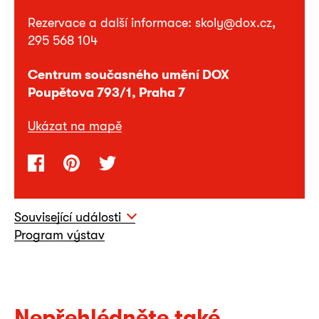
Rezervace a další informace: skoly@dox.cz,
295 568 104
Centrum současného umění DOX
Poupětova 793/1, Praha 7
Ukázat na mapě
Související události
Program výstav
Nepřehlédněte také