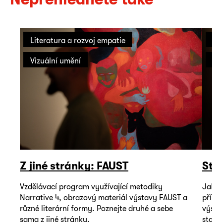
Literatura a rozvoj empatie
On
Vizuální umění
Vi
Z jiné stránky: FAUST
Sto
Vzdělávací program využívající metodiky
Jak m
Narrative 4, obrazový materiál výstavy FAUST a
příbě
různé literární formy. Poznejte druhé a sebe
výsta
sama z jiné stránky.
stačí