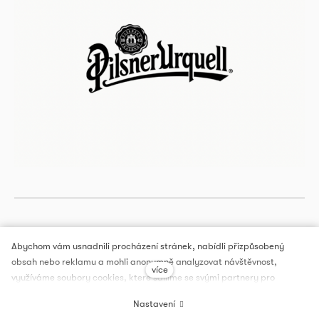
Abychom vám usnadnili procházení stránek, nabídli přizpůsobený
obsah nebo reklamu a mohli anonymně analyzovat návštěvnost,
více
DOX PRAGUE, a.s.
využíváme soubory cookies, které sdílíme se svými partnery pro
sociální média, inzerci a analýzu. Jejich nastavení upravíte odkazem
Nastavení
Tento web běží na
solidpixels.
"Nastavení cookies". Podrobnější informace najdete v našich Zásadách