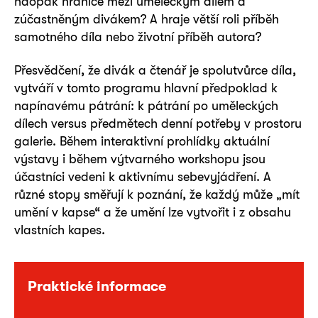
naopak hranice mezi uměleckým dílem a
zúčastněným divákem? A hraje větší roli příběh
samotného díla nebo životní příběh autora?
Přesvědčení, že divák a čtenář je spolutvůrce díla,
vytváří v tomto programu hlavní předpoklad k
napínavému pátrání: k pátrání po uměleckých
dílech versus předmětech denní potřeby v prostoru
galerie. Během interaktivní prohlídky aktuální
výstavy i během výtvarného workshopu jsou
účastníci vedeni k aktivnímu sebevyjádření. A
různé stopy směřují k poznání, že každý může „mít
umění v kapse“ a že umění lze vytvořit i z obsahu
vlastních kapes.
Praktické informace