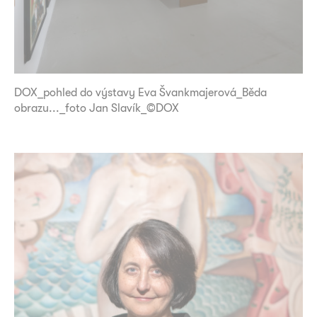
DOX_pohled do výstavy Eva Švankmajerová_Běda
obrazu..._foto Jan Slavík_©DOX