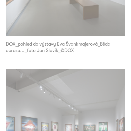
DOX_pohled do výstavy Eva Švankmajerová_Běda
obrazu..._foto Jan Slavík_©DOX