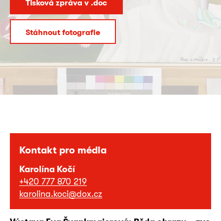
Tisková zpráva v .doc
Stáhnout fotografie
Kontakt pro média
Karolína Kočí
+420 777 870 219
karolina.koci@dox.cz