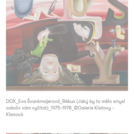
DOX_Eva Švankmajerová_Rébus (Jaký by to mělo smysl
cokoliv vám vyčítat)_1975-1978_©Galerie Klatovy -
Klenová