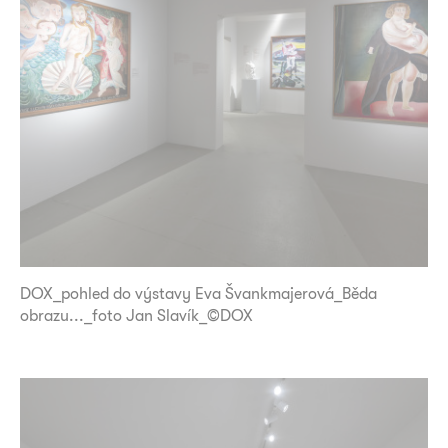
DOX_pohled do výstavy Eva Švankmajerová_Běda
obrazu..._foto Jan Slavík_©DOX