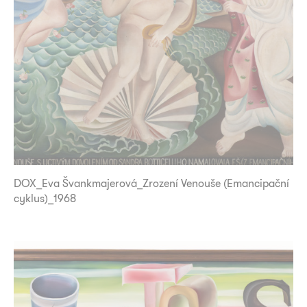
DOX_Eva Švankmajerová_Zrození Venouše (Emancipační
cyklus)_1968