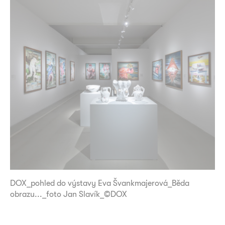
DOX_pohled do výstavy Eva Švankmajerová_Běda
obrazu..._foto Jan Slavík_©DOX