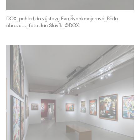
DOX_pohled do výstavy Eva Švankmajerová_Běda
obrazu..._foto Jan Slavík_©DOX