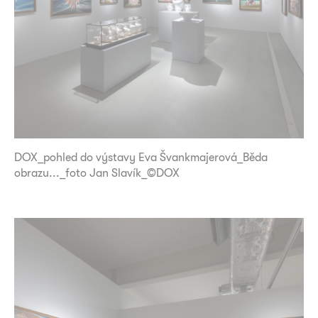
DOX_pohled do výstavy Eva Švankmajerová_Běda
obrazu..._foto Jan Slavík_©DOX