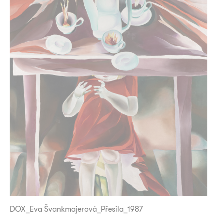
DOX_Eva Švankmajerová_Přesila_1987