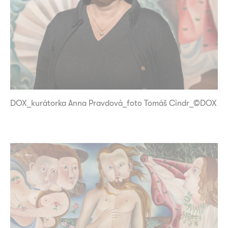
DOX_kurátorka Anna Pravdová_foto Tomáš Cindr_©DOX