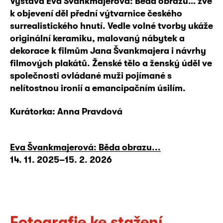
Výstava Eva Švankmajerová: Běda obrazu… zve
k objevení děl přední výtvarnice českého
surrealistického hnutí. Vedle volné tvorby ukáže
originální keramiku, malovaný nábytek a
dekorace k filmům Jana Švankmajera i návrhy
filmových plakátů. Ženské tělo a ženský úděl ve
společnosti ovládané muži pojímané s
nelítostnou ironií a emancipačním úsilím.
Kurátorka: Anna Pravdová
Eva Švankmajerová: Běda obrazu...
14. 11. 2025–15. 2. 2026
Fotografie ke stažení