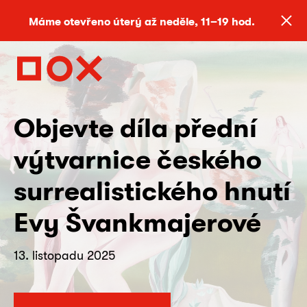
Máme otevřeno úterý až neděle, 11–19 hod.
Objevte díla přední
výtvarnice českého
surrealistického hnutí
Evy Švankmajerové
13. listopadu 2025