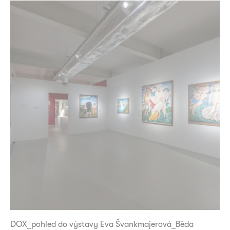
DOX_pohled do výstavy Eva Švankmajerová_Běda