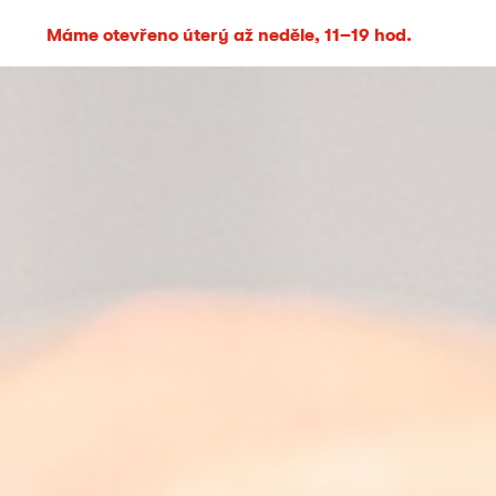
Máme otevřeno úterý až neděle, 11–19 hod.