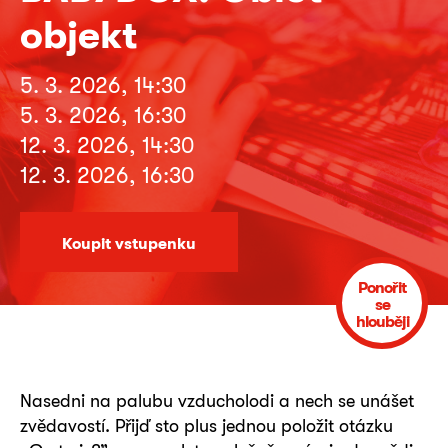
objekt
5. 3. 2026, 14:30
5. 3. 2026, 16:30
12. 3. 2026, 14:30
12. 3. 2026, 16:30
Koupit vstupenku
Ponořit
se
hlouběji
Nasedni na palubu vzducholodi a nech se unášet
zvědavostí. Přijď sto plus jednou položit otázku