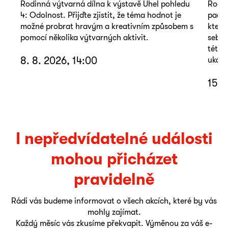
Rodinná výtvarná dílna k výstavě Úhel pohledu
Rodin
4: Odolnost. Přijďte zjistit, že téma hodnot je
pacie
možné probrat hravým a kreativním způsobem s
který
pomocí několika výtvarných aktivit.
sebou
této 
8. 8. 2026, 14:00
ukáza
15. 
I nepředvídatelné události
mohou přicházet
pravidelně
Rádi vás budeme informovat o všech akcích, které by vás
mohly zajímat.
Každý měsíc vás zkusíme překvapit. Výměnou za váš e-