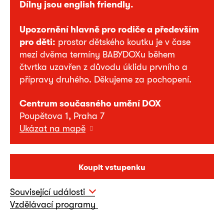
Dílny jsou english friendly.
Upozornění hlavně pro rodiče a především
pro děti:
prostor dětského koutku je v čase
mezi dvěma termíny BABYDOXu během
čtvrtka uzavřen z důvodu úklidu prvního a
přípravy druhého. Děkujeme za pochopení.
Centrum současného umění DOX
Poupětova 1, Praha 7
Ukázat na mapě
Koupit vstupenku
Související události
Vzdělávací programy