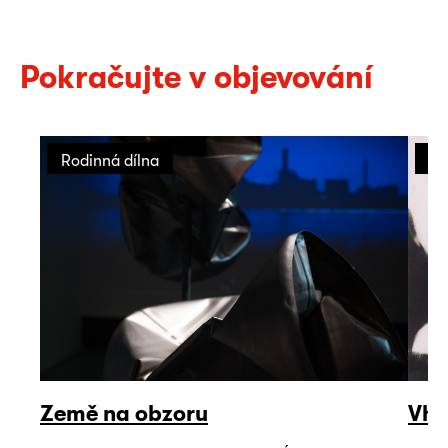
Pokračujte v objevování
Rodinná dílna
Ro
Země na obzoru
Vho