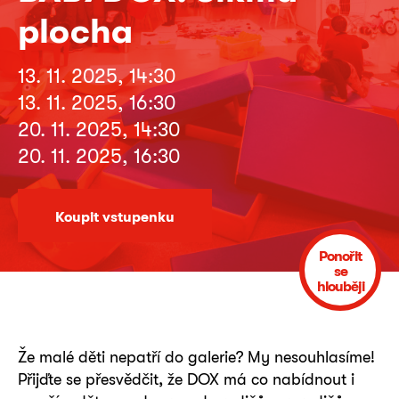
plocha
13. 11. 2025, 14:30
13. 11. 2025, 16:30
20. 11. 2025, 14:30
20. 11. 2025, 16:30
Koupit vstupenku
Ponořit
se
hlouběji
Že malé děti nepatří do galerie? My nesouhlasíme!
Přijďte se přesvědčit, že DOX má co nabídnout i