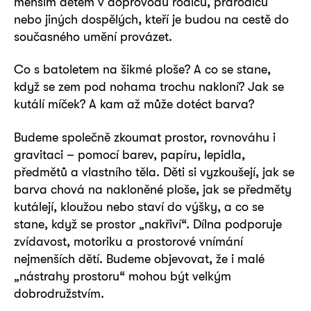
menším dětem v doprovodu rodičů, prarodičů
nebo jiných dospělých, kteří je budou na cestě do
současného umění provázet.
Co s batoletem na šikmé ploše? A co se stane,
když se zem pod nohama trochu nakloní? Jak se
kutálí míček? A kam až může dotéct barva?
Budeme společně zkoumat prostor, rovnováhu i
gravitaci – pomocí barev, papíru, lepidla,
předmětů a vlastního těla. Děti si vyzkoušejí, jak se
barva chová na nakloněné ploše, jak se předměty
kutálejí, kloužou nebo staví do výšky, a co se
stane, když se prostor „nakřiví“. Dílna podporuje
zvídavost, motoriku a prostorové vnímání
nejmenších dětí. Budeme objevovat, že i malé
„nástrahy prostoru“ mohou být velkým
dobrodružstvím.