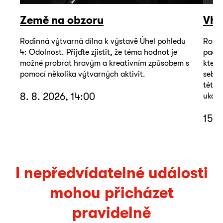
Země na obzoru
Vho
Rodinná výtvarná dílna k výstavě Úhel pohledu
Rodin
4: Odolnost. Přijďte zjistit, že téma hodnot je
pacie
možné probrat hravým a kreativním způsobem s
který
pomocí několika výtvarných aktivit.
sebou
této 
8. 8. 2026, 14:00
ukáza
15. 
I nepředvídatelné události
mohou přicházet
pravidelně