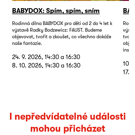
BABYDOX: Spím, spím, sním
BAB
Rodinná dílna BABYDOX pro děti od 2 do 4 let k
Rodin
výstavě Radky Bodzewicz: FAUST. Budeme
výsta
objevovat, tvořit a zkoušet, co všechno dokáže
tvoři
naše fantazie.
objev
inspi
24. 9. 2026, 14:30 a 16:30
10. 
8. 10. 2026, 14:30 a 16:30
17. 
I nepředvídatelné události
mohou přicházet