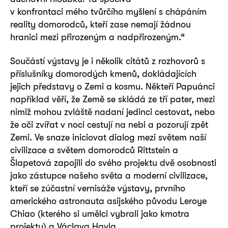
v konfrontaci mého tvůrčího myšlení s chápáním
reality domorodců, kteří zase nemají žádnou
hranici mezi přirozeným a nadpřirozeným.“
Součástí výstavy je i několik citátů z rozhovorů s
příslušníky domorodých kmenů, dokládajících
jejich představy o Zemi a kosmu. Někteří Papuánci
například věří, že Země se skládá ze tří pater, mezi
nimiž mohou zvláště nadaní jedinci cestovat, nebo
že oči zvířat v noci cestují na nebi a pozorují zpět
Zemi. Ve snaze iniciovat dialog mezi světem naší
civilizace a světem domorodců Rittstein a
Šlapetová zapojili do svého projektu dvě osobnosti
jako zástupce našeho světa a moderní civilizace,
kteří se zúčastní vernisáže výstavy, prvního
amerického astronauta asijského původu Leroye
Chiao (kterého si umělci vybrali jako kmotra
projektu) a Václava Havla.