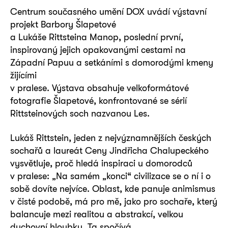
Centrum současného umění DOX uvádí výstavní
projekt Barbory Šlapetové
a Lukáše Rittsteina Manop, poslední první,
inspirovaný jejich opakovanými cestami na
Západní Papuu a setkáními s domorodými kmeny
žijícími
v pralese. Výstava obsahuje velkoformátové
fotografie Šlapetové, konfrontované se sérií
Rittsteinových soch nazvanou Les.
Lukáš Rittstein, jeden z nejvýznamnějších českých
sochařů a laureát Ceny Jindřicha Chalupeckého
vysvětluje, proč hledá inspiraci u domorodců
v pralese: „Na samém „konci“ civilizace se o ní i o
sobě dovíte nejvíce. Oblast, kde panuje animismus
v čisté podobě, má pro mě, jako pro sochaře, který
balancuje mezi realitou a abstrakcí, velkou
duchovní hloubku. Ta spočívá