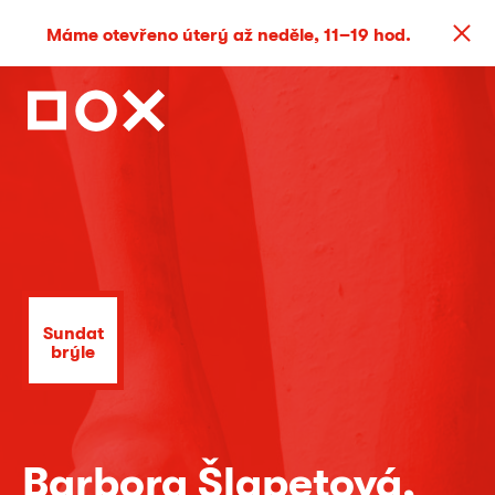
Máme otevřeno úterý až neděle, 11–19 hod.
Sundat
brýle
Barbora Šlapetová,