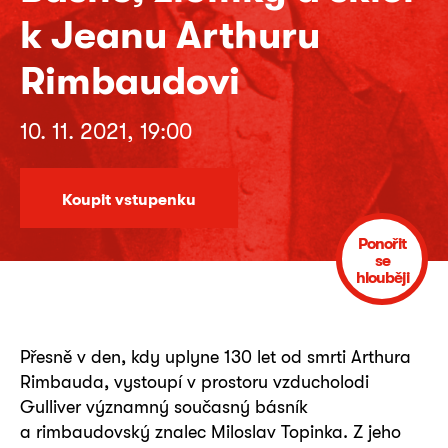
k Jeanu Arthuru
Rimbaudovi
10. 11. 2021, 19:00
Koupit vstupenku
Ponořit
se
hlouběji
Přesně v den, kdy uplyne 130 let od smrti Arthura
Rimbauda, vystoupí v prostoru vzducholodi
Gulliver významný současný básník
a rimbaudovský znalec Miloslav Topinka. Z jeho