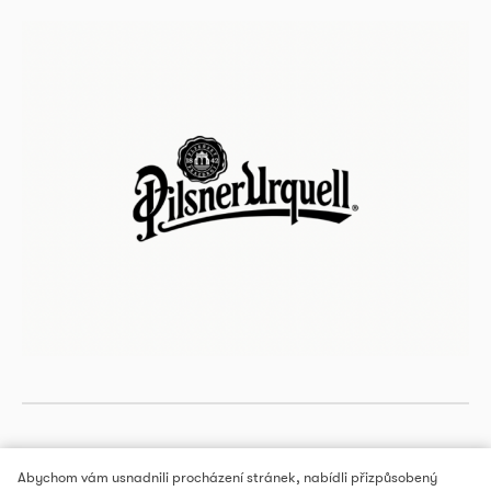
Abychom vám usnadnili procházení stránek, nabídli přizpůsobený