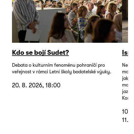
Kdo se bojí Sudet?
Isr
Debata o kulturním fenoménu pohraničí pro
Neoby
veřejnost v rámci Letní školy badatelské výuky.
mohou
jako 
20. 8. 2026, 18:00
mořem
jazyk
Koná 
10. 
11. 