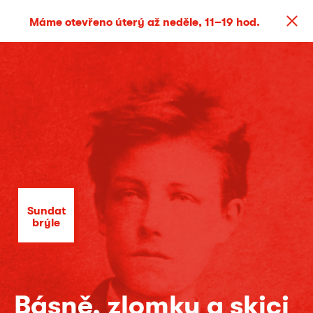
Máme otevřeno úterý až neděle, 11–19 hod.
Sundat
brýle
Básně, zlomky a skici