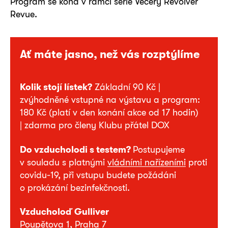
Program se koná v rámci série Večery Revolver
Revue.
Ať máte jasno, než vás rozptýlíme
Kolik stojí lístek?
Základní 90 Kč |
zvýhodněné vstupné na výstavu a program:
180 Kč (platí v den konání akce od 17 hodin)
| zdarma pro členy Klubu přátel DOX
Do vzducholodi s testem?
Postupujeme
v souladu s platnými
vládními nařízeními
proti
covidu-19, při vstupu budete požádáni
o prokázání bezinfekčnosti.
Vzducholoď Gulliver
Poupětova 1, Praha 7