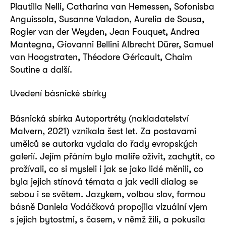
Plautilla Nelli, Catharina van Hemessen, Sofonisba
Anguissola, Susanne Valadon, Aurelia de Sousa,
Rogier van der Weyden, Jean Fouquet, Andrea
Mantegna, Giovanni Bellini Albrecht Dürer, Samuel
van Hoogstraten, Théodore Géricault, Chaim
Soutine a další.
Uvedení básnické sbírky
Básnická sbírka Autoportréty (nakladatelství
Malvern, 2021) vznikala šest let. Za postavami
umělců se autorka vydala do řady evropských
galerií. Jejím přáním bylo malíře oživit, zachytit, co
prožívali, co si mysleli i jak se jako lidé měnili, co
byla jejich stínová témata a jak vedli dialog se
sebou i se světem. Jazykem, volbou slov, formou
básně Daniela Vodáčková propojila vizuální vjem
s jejich bytostmi, s časem, v němž žili, a pokusila