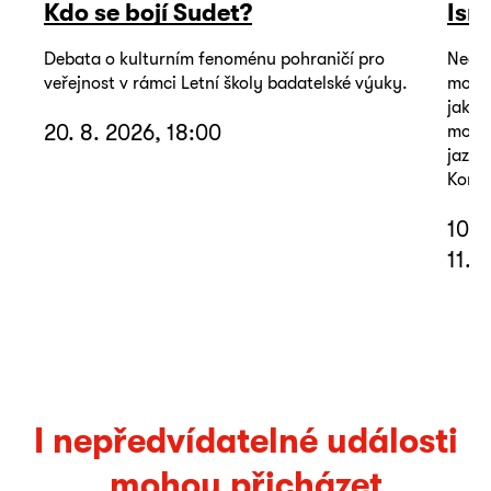
Kdo se bojí Sudet?
Isr
Debata o kulturním fenoménu pohraničí pro
Neoby
veřejnost v rámci Letní školy badatelské výuky.
mohou
jako 
20. 8. 2026, 18:00
mořem
jazyk
Koná 
10. 
11. 
I nepředvídatelné události
mohou přicházet