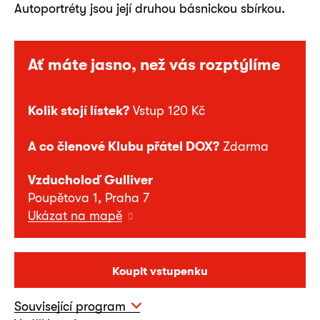
Autoportréty jsou její druhou básnickou sbírkou.
Ať máte jasno, než vás rozptýlíme
Kolik stojí lístek?
Vstup 120 Kč
A co členové Klubu přátel DOX?
Zdarma
Vzducholoď Gulliver
Poupětova 1, Praha 7
Ukázat na mapě
Koupit vstupenku
Související program