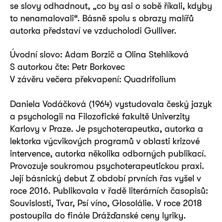
se slovy odhadnout, „co by asi o sobě říkali, kdyby
to nenamalovali“. Básně spolu s obrazy malířů
autorka představí ve vzducholodi Gulliver.
Úvodní slovo: Adam Borzič a Olina Stehlíková
S autorkou čte: Petr Borkovec
V závěru večera překvapení: Quadrifolium
Daniela Vodáčková (1964) vystudovala český jazyk
a psychologii na Filozofické fakultě Univerzity
Karlovy v Praze. Je psychoterapeutka, autorka a
lektorka výcvikových programů v oblasti krizové
intervence, autorka několika odborných publikací.
Provozuje soukromou psychoterapeutickou praxi.
Její básnický debut Z období prvních řas vyšel v
roce 2016. Publikovala v řadě literárních časopisů:
Souvislosti, Tvar, Psí víno, Glosolálie. V roce 2018
postoupila do finále Drážďanské ceny lyriky.