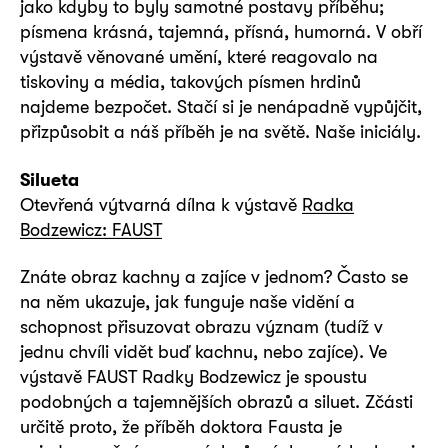
jako kdyby to byly samotné postavy příběhu;
písmena krásná, tajemná, přísná, humorná. V obří
výstavě věnované umění, které reagovalo na
tiskoviny a média, takových písmen hrdinů
najdeme bezpočet. Stačí si je nenápadně vypůjčit,
přizpůsobit a náš příběh je na světě. Naše iniciály.
Silueta
Otevřená výtvarná dílna k výstavě
Radka
Bodzewicz: FAUST
Znáte obraz kachny a zajíce v jednom? Často se
na něm ukazuje, jak funguje naše vidění a
schopnost přisuzovat obrazu význam (tudíž v
jednu chvíli vidět buď kachnu, nebo zajíce). Ve
výstavě FAUST Radky Bodzewicz je spoustu
podobných a tajemnějších obrazů a siluet. Zčásti
určitě proto, že příběh doktora Fausta je