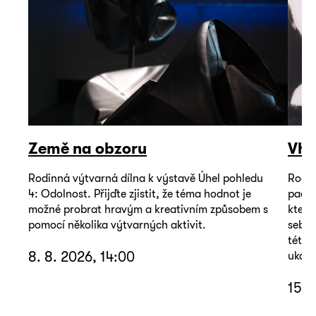
Země na obzoru
Vho
Rodinná výtvarná dílna k výstavě Úhel pohledu
Rodin
4: Odolnost. Přijďte zjistit, že téma hodnot je
pacie
možné probrat hravým a kreativním způsobem s
který
pomocí několika výtvarných aktivit.
sebou
této 
8. 8. 2026, 14:00
ukáza
15. 