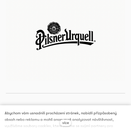
Abychom vám usnadnili procházení stránek, nabídli přizpůsobený
obsah nebo reklamu a mohli anonymně analyzovat návštěvnost,
více
DOX PRAGUE, a.s.
využíváme soubory cookies, které sdílíme se svými partnery pro