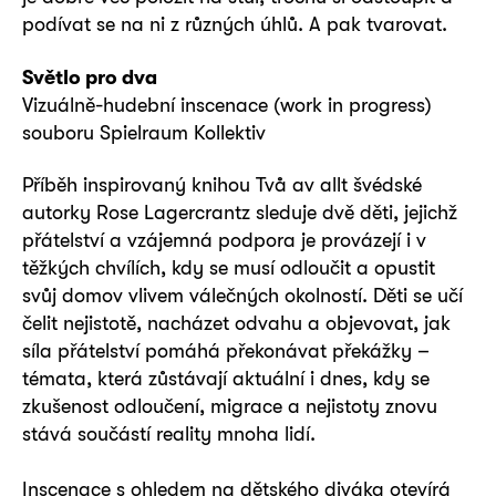
podívat se na ni z různých úhlů. A pak tvarovat.
Světlo pro dva
Vizuálně-hudební inscenace (work in progress)
souboru Spielraum Kollektiv
Příběh inspirovaný knihou Två av allt švédské
autorky Rose Lagercrantz sleduje dvě děti, jejichž
přátelství a vzájemná podpora je provázejí i v
těžkých chvílích, kdy se musí odloučit a opustit
svůj domov vlivem válečných okolností. Děti se učí
čelit nejistotě, nacházet odvahu a objevovat, jak
síla přátelství pomáhá překonávat překážky –
témata, která zůstávají aktuální i dnes, kdy se
zkušenost odloučení, migrace a nejistoty znovu
stává součástí reality mnoha lidí.
Inscenace s ohledem na dětského diváka otevírá