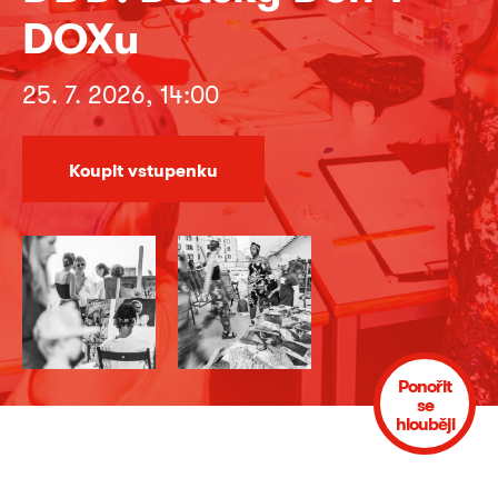
DOXu
25. 7. 2026, 14:00
Koupit vstupenku
Ponořit
se
hlouběji