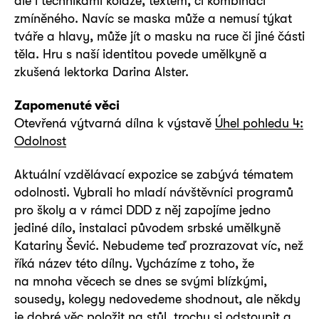
ale i technikami koláže, textem, či kombinací
zmíněného. Navíc se maska může a nemusí týkat
tváře a hlavy, může jít o masku na ruce či jiné části
těla. Hru s naší identitou povede umělkyně a
zkušená lektorka Darina Alster.
Zapomenuté věci
Otevřená výtvarná dílna k výstavě
Úhel pohledu 4:
Odolnost
Aktuální vzdělávací expozice se zabývá tématem
odolnosti. Vybrali ho mladí návštěvníci programů
pro školy a v rámci DDD z něj zapojíme jedno
jediné dílo, instalaci původem srbské umělkyně
Katariny Šević. Nebudeme teď prozrazovat víc, než
říká název této dílny. Vycházíme z toho, že
na mnoha věcech se dnes se svými blízkými,
sousedy, kolegy nedovedeme shodnout, ale někdy
je dobré věc položit na stůl, trochu si odstoupit a