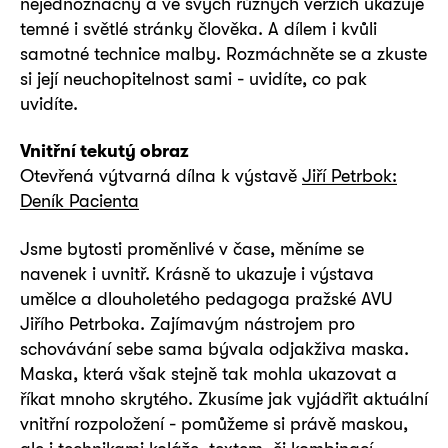
nejednoznačný a ve svých různých verzích ukazuje
temné i světlé stránky člověka. A dílem i kvůli
samotné technice malby. Rozmáchněte se a zkuste
si její neuchopitelnost sami - uvidíte, co pak
uvidíte.
Vnitřní tekutý obraz
Otevřená výtvarná dílna k výstavě
Jiří Petrbok:
Deník Pacienta
Jsme bytosti proměnlivé v čase, měníme se
navenek i uvnitř. Krásně to ukazuje i výstava
umělce a dlouholetého pedagoga pražské AVU
Jiřího Petrboka. Zajímavým nástrojem pro
schovávání sebe sama bývala odjakživa maska.
Maska, která však stejně tak mohla ukazovat a
říkat mnoho skrytého. Zkusíme jak vyjádřit aktuální
vnitřní rozpoložení - pomůžeme si právě maskou,