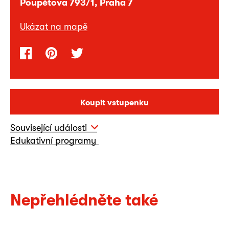
Poupětova 793/1, Praha 7
Ukázat na mapě
Koupit vstupenku
Související události
Edukativní programy
Nepřehlédněte také