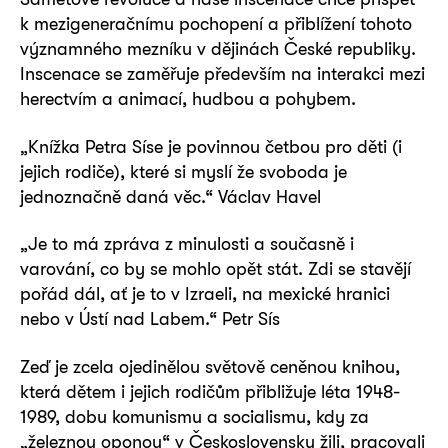
k mezigeneračnímu pochopení a přiblížení tohoto
významného mezníku v dějinách České republiky.
Inscenace se zaměřuje především na interakci mezi
herectvím a animací, hudbou a pohybem.
„Knížka Petra Síse je povinnou četbou pro děti (i
jejich rodiče), které si myslí že svoboda je
jednoznačně daná věc.“ Václav Havel
„Je to má zpráva z minulosti a současně i
varování, co by se mohlo opět stát. Zdi se stavějí
pořád dál, ať je to v Izraeli, na mexické hranici
nebo v Ústí nad Labem.“ Petr Sís
Zeď je zcela ojedinělou světově ceněnou knihou,
která dětem i jejich rodičům přibližuje léta 1948-
1989, dobu komunismu a socialismu, kdy za
„železnou oponou“ v Československu žili, pracovali