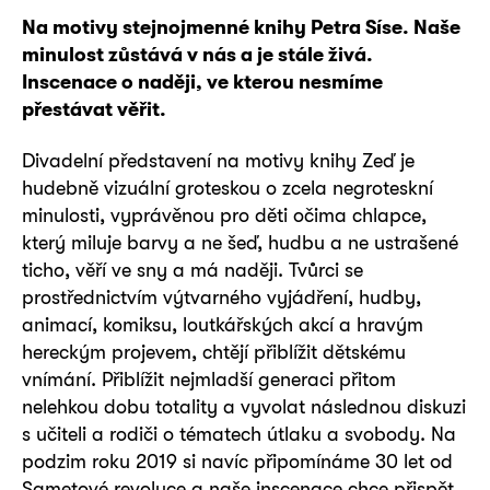
Na motivy stejnojmenné knihy Petra Síse. Naše
minulost zůstává v nás a je stále živá.
Inscenace o naději, ve kterou nesmíme
přestávat věřit.
Divadelní představení na motivy knihy Zeď je
hudebně vizuální groteskou o zcela negroteskní
minulosti, vyprávěnou pro děti očima chlapce,
který miluje barvy a ne šeď, hudbu a ne ustrašené
ticho, věří ve sny a má naději. Tvůrci se
prostřednictvím výtvarného vyjádření, hudby,
animací, komiksu, loutkářských akcí a hravým
hereckým projevem, chtějí přiblížit dětskému
vnímání. Přiblížit nejmladší generaci přitom
nelehkou dobu totality a vyvolat následnou diskuzi
s učiteli a rodiči o tématech útlaku a svobody. Na
podzim roku 2019 si navíc připomínáme 30 let od
Sametové revoluce a naše inscenace chce přispět