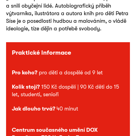
a snili obyčejní lidé. Autobiografický příběh
výtvarníka, ilustrátora a autora knih pro děti Petra
Síse je o posedlosti hudbou a malováním, o vládě
ideologie, tíze dějin a potřebě svobody.
Praktické informace
Pro koho?
pro děti a dospělé od 9 let
Kolik stojí?
150 Kč dospělí | 90 Kč děti do 15
let, studenti, senioři
Jak dlouho trvá?
40 minut
Centrum současného umění DOX