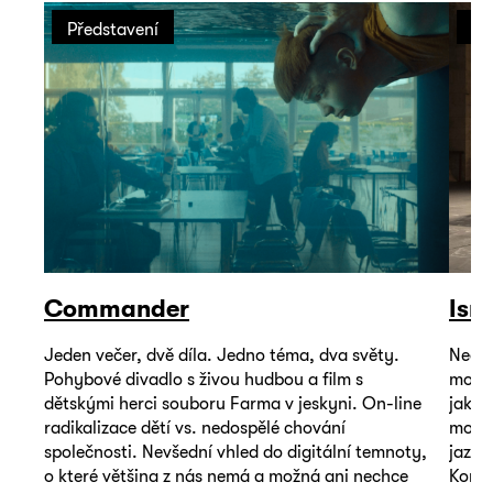
Představení
Př
Commander
Isr
Jeden večer, dvě díla. Jedno téma, dva světy.
Neoby
Pohybové divadlo s živou hudbou a film s
mohou
dětskými herci souboru Farma v jeskyni. On-line
jako 
radikalizace dětí vs. nedospělé chování
mořem
společnosti. Nevšední vhled do digitální temnoty,
jazyk
o které většina z nás nemá a možná ani nechce
Koná 