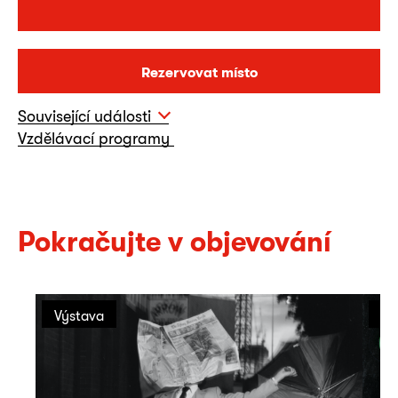
Rezervovat místo
Související události
Vzdělávací programy
Pokračujte v objevování
Výstava
Vý