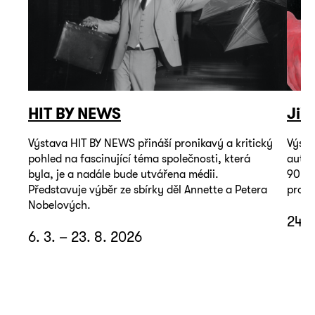
HIT BY NEWS
Jiř
Výstava HIT BY NEWS přináší pronikavý a kritický
Výsta
pohled na fascinující téma společnosti, která
autop
byla, je a nadále bude utvářena médii.
90. l
Představuje výběr ze sbírky děl Annette a Petera
promě
Nobelových.
24. 
6. 3. – 23. 8. 2026