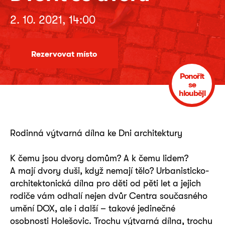
2. 10. 2021, 14:00
Rezervovat místo
Ponořit
se
hlouběji
Rodinná výtvarná dílna ke Dni architektury
K čemu jsou dvory domům? A k čemu lidem?
A mají dvory duši, když nemají tělo? Urbanisticko-
architektonická dílna pro děti od pěti let a jejich
rodiče vám odhalí nejen dvůr Centra současného
umění DOX, ale i další – takové jedinečné
osobnosti Holešovic. Trochu výtvarná dílna, trochu