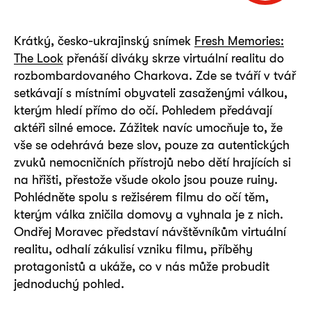
Krátký, česko-ukrajinský snímek
Fresh Memories:
The Look
přenáší diváky skrze virtuální realitu do
rozbombardovaného Charkova. Zde se tváří v tvář
setkávají s místními obyvateli zasaženými válkou,
kterým hledí přímo do očí. Pohledem předávají
aktéři silné emoce. Zážitek navíc umocňuje to, že
vše se odehrává beze slov, pouze za autentických
zvuků nemocničních přístrojů nebo dětí hrajících si
na hřišti, přestože všude okolo jsou pouze ruiny.
Pohlédněte spolu s režisérem filmu do očí těm,
kterým válka zničila domovy a vyhnala je z nich.
Ondřej Moravec představí návštěvníkům virtuální
realitu, odhalí zákulisí vzniku filmu, příběhy
protagonistů a ukáže, co v nás může probudit
jednoduchý pohled.