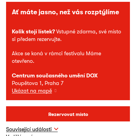
Ať máte jasno, než vás rozptýlíme
Kolik stojí lístek?
Vstupné zdarma, své místo
si předem rezervujte.
Akce se koná v rámci festivalu Máme
otevřeno.
Centrum současného umění DOX
Poupětova 1, Praha 7
Ukázat na mapě
Rezervovat místo
Související události