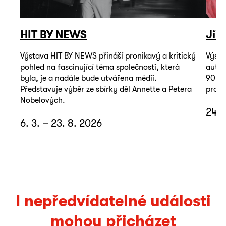
HIT BY NEWS
Jiř
Výstava HIT BY NEWS přináší pronikavý a kritický
Výsta
pohled na fascinující téma společnosti, která
autop
byla, je a nadále bude utvářena médii.
90. l
Představuje výběr ze sbírky děl Annette a Petera
promě
Nobelových.
24. 
6. 3. – 23. 8. 2026
I nepředvídatelné události
mohou přicházet