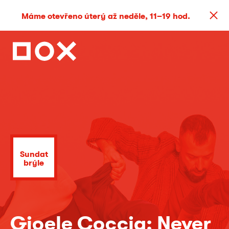
Máme otevřeno úterý až neděle, 11–19 hod.
Sundat
brýle
Gioele Coccia: Never