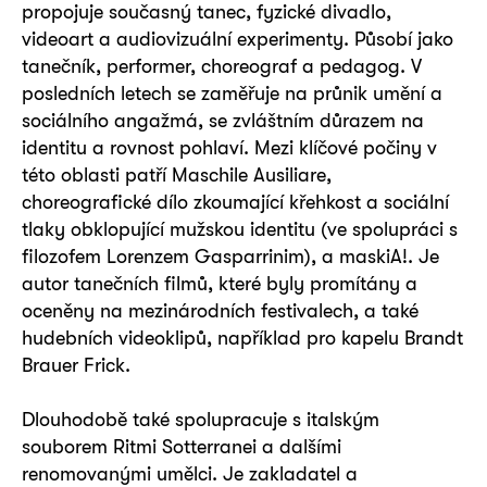
propojuje současný tanec, fyzické divadlo,
videoart a audiovizuální experimenty. Působí jako
tanečník, performer, choreograf a pedagog. V
posledních letech se zaměřuje na průnik umění a
sociálního angažmá, se zvláštním důrazem na
identitu a rovnost pohlaví. Mezi klíčové počiny v
této oblasti patří Maschile Ausiliare,
choreografické dílo zkoumající křehkost a sociální
tlaky obklopující mužskou identitu (ve spolupráci s
filozofem Lorenzem Gasparrinim), a maskiA!. Je
autor tanečních filmů, které byly promítány a
oceněny na mezinárodních festivalech, a také
hudebních videoklipů, například pro kapelu Brandt
Brauer Frick.
Dlouhodobě také spolupracuje s italským
souborem Ritmi Sotterranei a dalšími
renomovanými umělci. Je zakladatel a