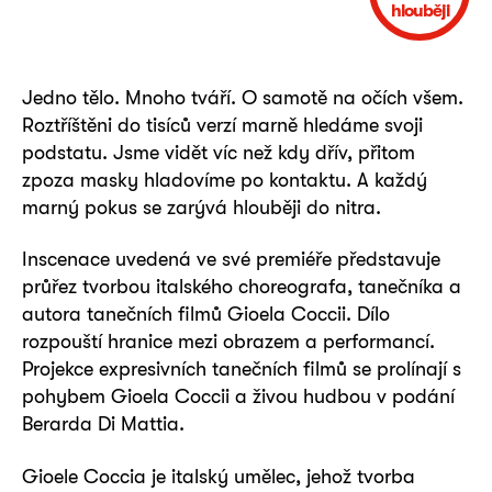
hlouběji
Jedno tělo. Mnoho tváří. O samotě na očích všem.
Roztříštěni do tisíců verzí marně hledáme svoji
podstatu. Jsme vidět víc než kdy dřív, přitom
zpoza masky hladovíme po kontaktu. A každý
marný pokus se zarývá hlouběji do nitra.
Inscenace uvedená ve své premiéře představuje
průřez tvorbou italského choreografa, tanečníka a
autora tanečních filmů Gioela Coccii. Dílo
rozpouští hranice mezi obrazem a performancí.
Projekce expresivních tanečních filmů se prolínají s
pohybem Gioela Coccii a živou hudbou v podání
Berarda Di Mattia.
Gioele Coccia je italský umělec, jehož tvorba