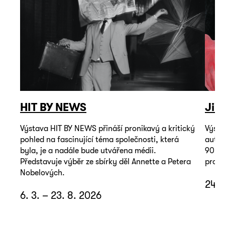
HIT BY NEWS
Jiř
Výstava HIT BY NEWS přináší pronikavý a kritický
Výsta
pohled na fascinující téma společnosti, která
autop
byla, je a nadále bude utvářena médii.
90. l
Představuje výběr ze sbírky děl Annette a Petera
promě
Nobelových.
24. 
6. 3. – 23. 8. 2026