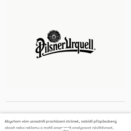
Abychom vám usnadnili procházení stránek, nabídli přizpůsobený
obsah nebo reklamu a mohli anonymně analyzovat návštěvnost,
více