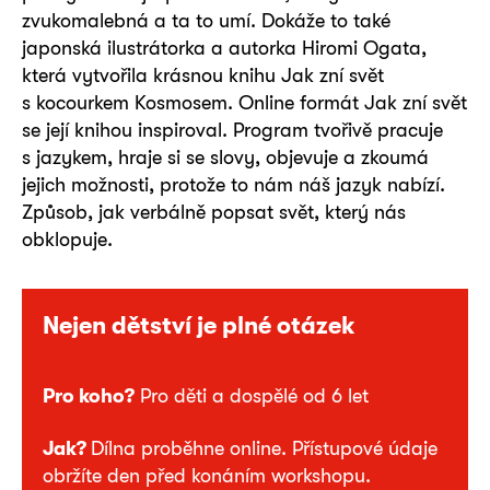
zvukomalebná a ta to umí. Dokáže to také
japonská ilustrátorka a autorka Hiromi Ogata,
která vytvořila krásnou knihu Jak zní svět
s kocourkem Kosmosem. Online formát Jak zní svět
se její knihou inspiroval. Program tvořivě pracuje
s jazykem, hraje si se slovy, objevuje a zkoumá
jejich možnosti, protože to nám náš jazyk nabízí.
Způsob, jak verbálně popsat svět, který nás
obklopuje.
Nejen dětství je plné otázek
Pro koho?
Pro děti a dospělé od 6 let
Jak?
Dílna proběhne online. Přístupové údaje
obržíte den před konáním workshopu.