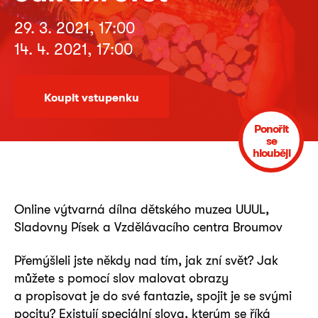
29. 3. 2021, 17:00
14. 4. 2021, 17:00
Koupit vstupenku
Ponořit
se
hlouběji
Online výtvarná dílna dětského muzea UUUL,
Sladovny Písek a Vzdělávacího centra Broumov
Přemýšleli jste někdy nad tím, jak zní svět? Jak
můžete s pomocí slov malovat obrazy
a propisovat je do své fantazie, spojit je se svými
pocity? Existují speciální slova, kterým se říká