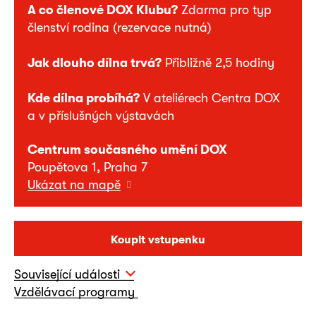
A co členové DOX Klubu?
Zdarma pro typ
členství rodina (rezervace nutná)
Jak dlouho dílna trvá?
Přibližně 2,5 hodiny
Kde dílna probíhá?
V ateliérech Centra DOX
a v příslušných výstavách
Centrum současného umění DOX
Poupětova 1, Praha 7
Ukázat na mapě
Koupit vstupenku
Související události
Vzdělávací programy