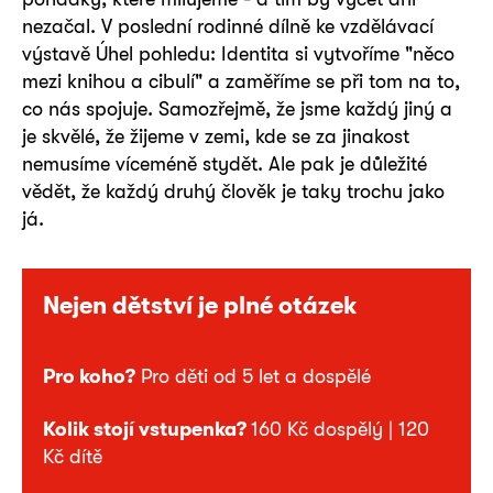
nezačal. V poslední rodinné dílně ke vzdělávací
výstavě Úhel pohledu: Identita si vytvoříme "něco
mezi knihou a cibulí" a zaměříme se při tom na to,
co nás spojuje. Samozřejmě, že jsme každý jiný a
je skvělé, že žijeme v zemi, kde se za jinakost
nemusíme víceméně stydět. Ale pak je důležité
vědět, že každý druhý člověk je taky trochu jako
já.
Nejen dětství je plné otázek
Pro koho?
Pro děti od 5 let a dospělé
Kolik stojí vstupenka?
160 Kč dospělý | 120
Kč dítě