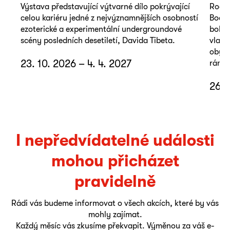
Výstava představující výtvarné dílo pokrývající
Rodin
celou kariéru jedné z nejvýznamnějších osobností
Bodze
ezoterické a experimentální undergroundové
bohat
scény posledních desetiletí, Davida Tibeta.
vlast
obyče
23. 10. 2026 – 4. 4. 2027
rámci
26. 
I nepředvídatelné události
mohou přicházet
pravidelně
Rádi vás budeme informovat o všech akcích, které by vás
mohly zajímat.
Každý měsíc vás zkusíme překvapit. Výměnou za váš e-