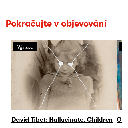
Pokračujte v objevování
Výstava
Ro
David Tibet: Hallucinate, Children
Odp