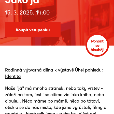
15. 3. 2025, 14:00
Koupit vstupenku
Ponořit
se
hlouběji
Rodinná výtvarná dílna k výstavě
Úhel pohledu:
Identita
Naše "já" má mnoho stránek, nebo taky vrstev -
záleží na tom, jestli se cítíme víc jako kniha, nebo
cibule... Něco máme po mámě, něco po tátovi,
otisklo se do nás místo, kde jsme vyrůstali, filmy a
pohádky, které milujeme - a tím by výčet ani