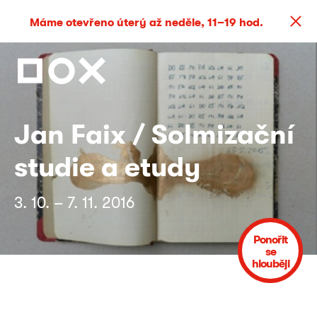
Máme otevřeno úterý až neděle, 11–19 hod.
Jan Faix / Solmizační
studie a etudy
3. 10. – 7. 11. 2016
Ponořit
se
hlouběji