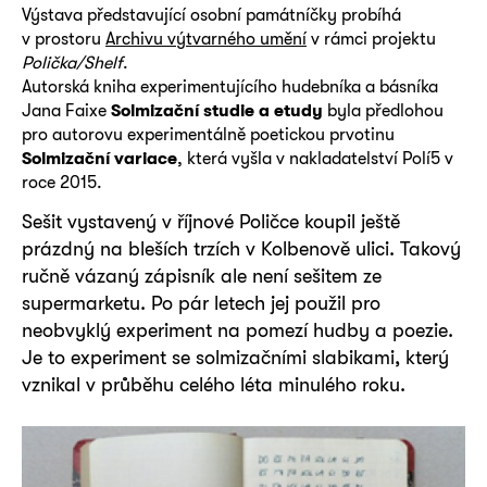
Výstava představující osobní památníčky probíhá
v prostoru
Archivu výtvarného umění
v rámci projektu
Polička/Shelf
.
Autorská kniha experimentujícího hudebníka a básníka
Jana Faixe
Solmizační studie a etudy
byla předlohou
pro autorovu experimentálně poetickou prvotinu
Solmizační variace
, která vyšla v nakladatelství Polí5 v
roce 2015.
Sešit vystavený v říjnové Poličce koupil ještě
prázdný na bleších trzích v Kolbenově ulici. Takový
ručně vázaný zápisník ale není sešitem ze
supermarketu. Po pár letech jej použil pro
neobvyklý experiment na pomezí hudby a poezie.
Je to experiment se solmizačními slabikami, který
vznikal v průběhu celého léta minulého roku.