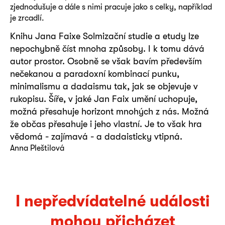
zjednodušuje a dále s nimi pracuje jako s celky, například
je zrcadlí.
Knihu Jana Faixe Solmizační studie a etudy lze
nepochybně číst mnoha způsoby. I k tomu dává
autor prostor. Osobně se však bavím především
nečekanou a paradoxní kombinací punku,
minimalismu a dadaismu tak, jak se objevuje v
rukopisu. Šíře, v jaké Jan Faix umění uchopuje,
možná přesahuje horizont mnohých z nás. Možná
že občas přesahuje i jeho vlastní. Je to však hra
vědomá - zajímavá - a dadaisticky vtipná.
Anna Pleštilová
I nepředvídatelné události
mohou přicházet