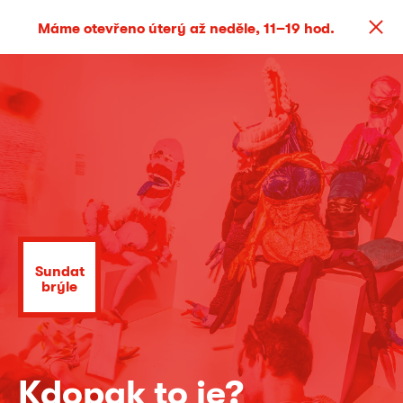
Máme otevřeno úterý až neděle, 11–19 hod.
Sundat
brýle
Kdopak to je?