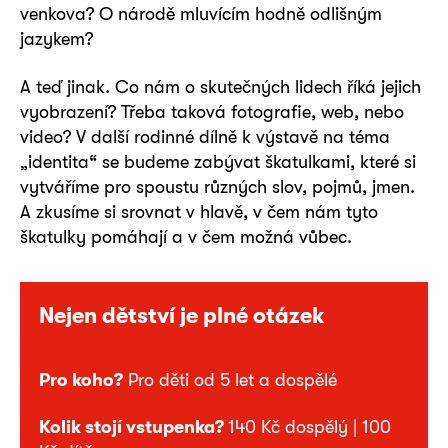
venkova? O národě mluvícím hodně odlišným
jazykem?
A teď jinak. Co nám o skutečných lidech říká jejich
vyobrazení? Třeba taková fotografie, web, nebo
video? V další rodinné dílně k výstavě na téma
„identita“ se budeme zabývat škatulkami, které si
vytváříme pro spoustu různých slov, pojmů, jmen.
A zkusíme si srovnat v hlavě, v čem nám tyto
škatulky pomáhají a v čem možná vůbec.
Nejen dětství je plné otázek
Pro koho?
Pro děti od 5 let a dospělé
Kolik stojí vstupenka?
140 Kč dospělý | 100