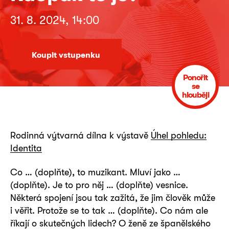
31. 8. 2024, 14:00
Koupit vstupenku
Ponořit
se
hlouběji
Rodinná výtvarná dílna k výstavě
Úhel pohledu:
Identita
Co … (doplňte), to muzikant. Mluví jako …
(doplňte). Je to pro něj … (doplňte) vesnice.
Některá spojení jsou tak zažitá, že jim člověk může
i věřit. Protože se to tak … (doplňte). Co nám ale
říkají o skutečných lidech? O ženě ze španělského