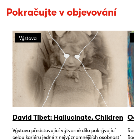
Pokračujte v objevování
Výstava
Ro
David Tibet: Hallucinate, Children
Odp
Výstava představující výtvarné dílo pokrývající
Rodin
celou kariéru jedné z nejvýznamnějších osobností
Bodze