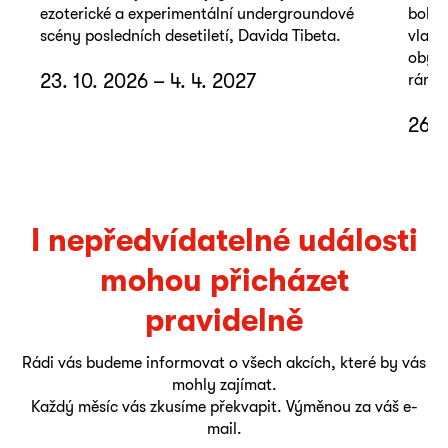
ezoterické a experimentální undergroundové
bohat
scény posledních desetiletí, Davida Tibeta.
vlast
obyče
23. 10. 2026 – 4. 4. 2027
rámci
26. 
I nepředvídatelné události
mohou přicházet
pravidelně
Rádi vás budeme informovat o všech akcích, které by vás
mohly zajímat.
Každý měsíc vás zkusíme překvapit. Výměnou za váš e-
mail.