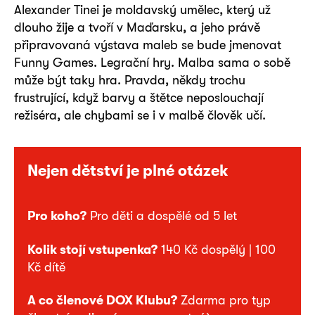
Alexander Tinei je moldavský umělec, který už
dlouho žije a tvoří v Maďarsku, a jeho právě
připravovaná výstava maleb se bude jmenovat
Funny Games. Legrační hry. Malba sama o sobě
může být taky hra. Pravda, někdy trochu
frustrující, když barvy a štětce neposlouchají
režiséra, ale chybami se i v malbě člověk učí.
Nejen dětství je plné otázek
Pro koho?
Pro děti a dospělé od 5 let
Kolik stojí vstupenka?
140 Kč dospělý | 100
Kč dítě
A co členové DOX Klubu?
Zdarma pro typ