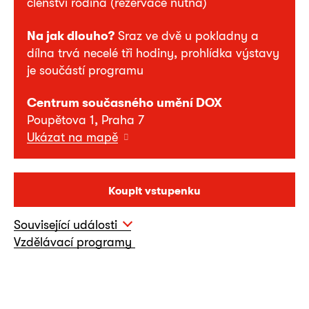
členství rodina (rezervace nutná)
Na jak dlouho?
Sraz ve dvě u pokladny a
dílna trvá necelé tři hodiny, prohlídka výstavy
je součástí programu
Centrum současného umění DOX
Poupětova 1, Praha 7
Ukázat na mapě
Koupit vstupenku
Související události
Vzdělávací programy