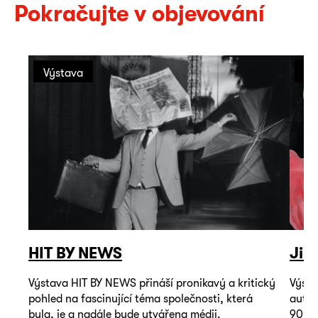
Pokračujte v objevování
Výstava
Vý
HIT BY NEWS
Jiř
Výstava HIT BY NEWS přináší pronikavý a kritický
Výsta
pohled na fascinující téma společnosti, která
autop
byla, je a nadále bude utvářena médii.
90. l