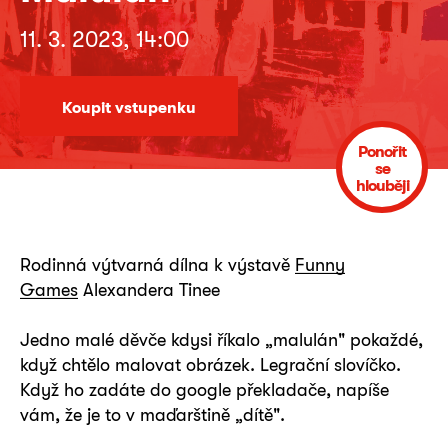
11. 3. 2023, 14:00
Koupit vstupenku
Ponořit
se
hlouběji
Rodinná výtvarná dílna k výstavě
Funny
Games
Alexandera Tinee
Jedno malé děvče kdysi říkalo „malulán" pokaždé,
když chtělo malovat obrázek. Legrační slovíčko.
Když ho zadáte do google překladače, napíše
vám, že je to v maďarštině „dítě".