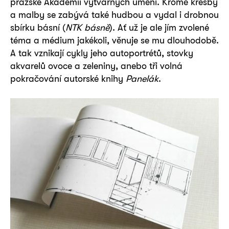
pražské Akademii výtvarných umění. Kromě kresby
a malby se zabývá také hudbou a vydal i drobnou
sbírku básní (
NTK básně
). Ať už je ale jím zvolené
téma a médium jakékoli, věnuje se mu dlouhodobě.
A tak vznikají cykly jeho autoportrétů, stovky
akvarelů ovoce a zeleniny, anebo tři volná
pokračování autorské knihy
Panelák
.