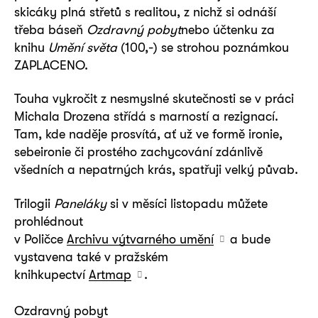
skicáky plná střetů s realitou, z nichž si odnáší
třeba báseň
Ozdravný pobyt
nebo účtenku za
knihu
Umění světa
(100,-) se strohou poznámkou
ZAPLACENO.
Touha vykročit z nesmyslné skutečnosti se v práci
Michala Drozena střídá s marností a rezignací.
Tam, kde naděje prosvítá, ať už ve formě ironie,
sebeironie či prostého zachycování zdánlivě
všedních a nepatrných krás, spatřuji velký půvab.
Trilogii
Paneláky
si v měsíci listopadu můžete
prohlédnout
v Poličce
Archivu výtvarného umění
a bude
vystavena také v pražském
knihkupectví
Artmap
.
Ozdravný pobyt