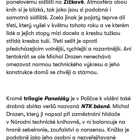
panelovému sídlišti na
Žižkově
. Atmosféra obou
knih si je blízká, tak jako jsou si podobná i
samotná sídliště. Zcela jinak je pojatý teprve díl
třetí, který vyšel v květnu tohoto roku a ve kterém
lidé a jejich stopy mizí docela a kresbu tužkou
střídá kresba tuší. Třetí sešit je oproti
předcházejícím volnější, rychlejší a razantnější. Ani
tentokrát se ale Michal Drozen nenechává
omezovat normou technického výkresu a jeho
konstrukce domů se chvějí a stárnou.
Kromě
trilogie
Paneláky
je v Poličce k vidění také
drobná sbírka veršů nazvaná
NTK básně
. Michal
Drozen, který ji napsal při zaměstnání hlídače
v Národní technické knihovně, v ní balancuje na
hraně sebeironie, zoufalství a nonsensu. Knížka je
podobně jako jeho osobní a nezveřejňované