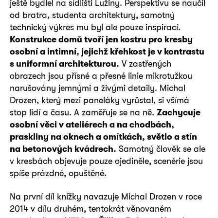
ještě bydlel na sídlišti Lužiny. Perspektivu se naučil
od bratra, studenta architektury, samotný
technický výkres mu byl ale pouze inspirací.
Konstrukce domů tvoří jen kostru pro kresby
osobní a intimní, jejichž křehkost je v kontrastu
s uniformní architekturou.
V zastřených
obrazech jsou přísné a přesné linie mikrotužkou
narušovány jemnými a živými detaily. Michal
Drozen, který mezi paneláky vyrůstal, si všímá
stop lidí a času. A zaměřuje se na ně.
Zachycuje
osobní věci v ateliérech a na chodbách,
praskliny na oknech a omítkách, světlo a stín
na betonových kvádrech.
Samotný člověk se ale
v kresbách objevuje pouze ojediněle, scenérie jsou
spíše prázdné, opuštěné.
Na první díl knížky navazuje Michal Drozen v roce
2014 v dílu druhém, tentokrát věnovaném