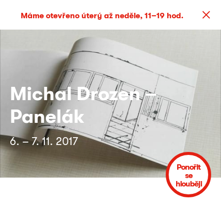
Máme otevřeno úterý až neděle, 11–19 hod.
Michal Drozen –
Panelák
6. – 7. 11. 2017
Ponořit
se
hlouběji