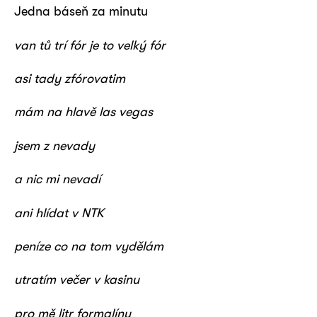
Jedna báseň za minutu
van tů trí fór je to velký fór
asi tady zfórovatim
mám na hlavě las vegas
jsem z nevady
a nic mi nevadí
ani hlídat v NTK
peníze co na tom vydělám
utratím večer v kasinu
pro mě litr formalínu