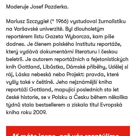
Moderuje Josef Pazderka.
Mariusz Szczygieł (* 1966) vystudoval žurnalistiku
na Varšavské univerzitě. Byl dlouholetým
reportérem listu Gazeta Wyborcza, kam píše
dodnes. Je členem polského Institutu reportáže,
který vydává dokumentární literaturu i českou
beletrii. Je autorem reportážních a fejetonistických
knih Gottland, Libůstka, Dámské příběhy, Udělej si
ráj, Láska nebeská nebo Projekt: pravda, které
vyšly také v češtině. Jeho nejznámější kniha
reportáží Gottland, mapující posledních sto let
české historie, se v Polsku a Česku během několika
týdnů stala bestsellerem a získala titul Evropská
kniha roku 2009.
Ať máte jasno, než vás rozptýlíme