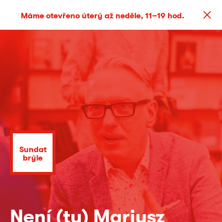
Máme otevřeno úterý až neděle, 11–19 hod.
Sundat
brýle
Není (tu) Mariusz