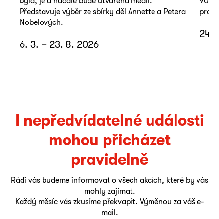
byla, je a nadále bude utvářena médii.
90. l
Představuje výběr ze sbírky děl Annette a Petera
promě
Nobelových.
24. 
6. 3. – 23. 8. 2026
I nepředvídatelné události
mohou přicházet
pravidelně
Rádi vás budeme informovat o všech akcích, které by vás
mohly zajímat.
Každý měsíc vás zkusíme překvapit. Výměnou za váš e-
mail.