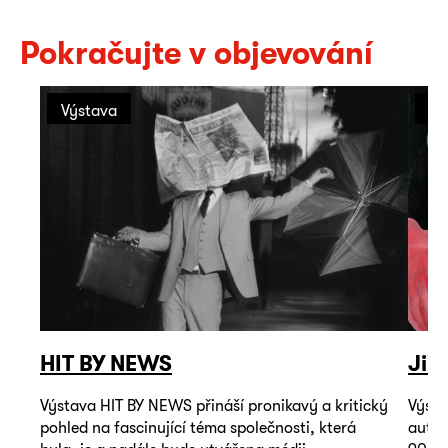
Pokračujte v objevování
Výstava
Vý
HIT BY NEWS
Jiř
Výstava HIT BY NEWS přináší pronikavý a kritický
Výsta
pohled na fascinující téma společnosti, která
autop