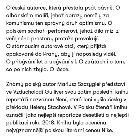
O české autorce, která přestala psát básně. O
albánském malíři, jehož obrazy neměly za
komunismu ten správný druh optimismu. O
polském sochaři-perfomerovi, jehož díla mizí z
veřejného prostoru, protože provokují.
O stárnoucím autorově otci, který přijíždí
opakovaně do Prahy, aby ji naposledy viděl.
O přibývání let a ubývání sil. O ztrátách i o tom,
co po nich zbylo. O lásce.
Známý polský autor Mariusz Szczygieł představí
ve Vzducholodi Gulliver svou zatím poslední knihu
reportáží nazvanou Není, která loni vyšla česky v
překladu Heleny Stachové. V Polsku čtenáři knihu
označili jako nejlepší reportáže desetiletí a nejlepší
publikaci roku 2018. Kniha byla oceněna
nejvýznamnější polskou literární cenou Nike.