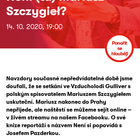
Szczygieł?
14. 10. 2020, 19:00
Ponořit
se
hlouběji
Navzdory současné nepředvídatelné době jsme
doufali, že se setkání ve Vzducholodi Gulliver s
polským spisovatelem Mariuszem Szczygiełem
uskuteční. Mariusz nakonec do Prahy
nepřijede, ale naštěstí se můžeme sejít online –
v živém streamu na našem Facebooku. O své
knize reportáží s názvem Není si popovídá s
Josefem Pazderkou.