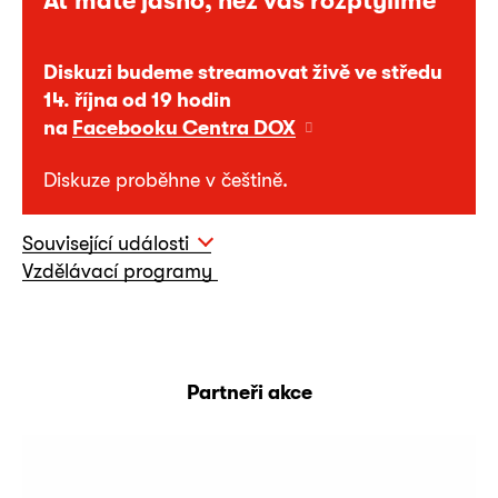
Diskuzi budeme streamovat živě ve středu
14. října od 19 hodin
na
Facebooku Centra DOX
Diskuze proběhne v češtině.
Související události
Vzdělávací programy
Partneři akce