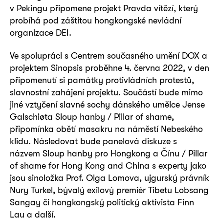
v Pekingu připomene projekt Pravda vítězí, který
probíhá pod záštitou hongkongské nevládní
organizace DEI.
Ve spolupráci s Centrem současného umění DOX a
projektem Sinopsis proběhne 4. června 2022, v den
připomenutí si památky protivládních protestů,
slavnostní zahájení projektu. Součástí bude mimo
jiné vztyčení slavné sochy dánského umělce Jense
Galschiøta Sloup hanby / Pillar of shame,
připomínka obětí masakru na náměstí Nebeského
klidu. Následovat bude panelová diskuze s
názvem Sloup hanby pro Hongkong a Čínu / Pillar
of shame for Hong Kong and China s experty jako
jsou sinoložka Prof. Olga Lomova, ujgurský právník
Nury Turkel, bývalý exilový premiér Tibetu Lobsang
Sangay či hongkongský politický aktivista Finn
Lau a další.