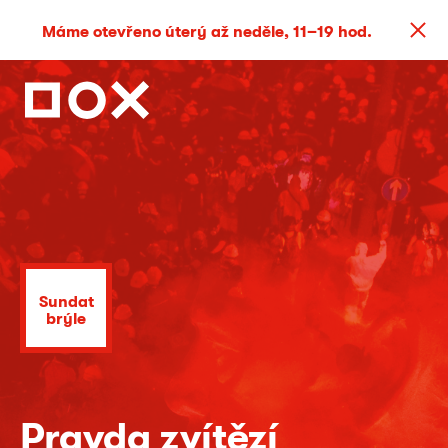
Máme otevřeno úterý až neděle, 11–19 hod.
Sundat
brýle
Pravda zvítězí