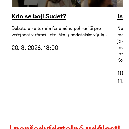
Kdo se bojí Sudet?
Isr
Debata o kulturním fenoménu pohraničí pro
Neoby
veřejnost v rámci Letní školy badatelské výuky.
mohou
jako 
20. 8. 2026, 18:00
mořem
jazyk
Koná 
10. 
11. 
I nepředvídatelné události