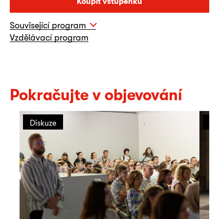
Koupit vstupenku
Související program
Vzdělávací program
Pokračujte v objevování
Diskuze
Př