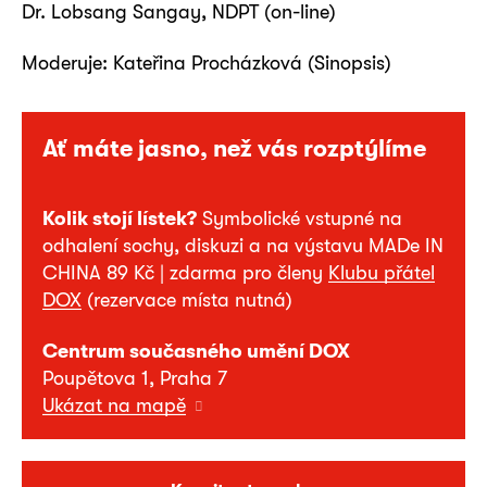
Dr. Lobsang Sangay, NDPT (on-line)
Moderuje: Kateřina Procházková (Sinopsis)
Ať máte jasno, než vás rozptýlíme
Kolik stojí lístek?
Symbolické vstupné na
odhalení sochy, diskuzi a na výstavu MADe IN
CHINA 89 Kč | zdarma pro členy
Klubu přátel
DOX
(rezervace místa nutná)
Centrum současného umění DOX
Poupětova 1, Praha 7
Ukázat na mapě