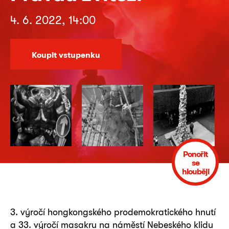
4. 6. 2022, 14:00
Koupit vstupenku
Ponořit
se
hlouběji
3. výročí hongkongského prodemokratického hnutí
a 33. výročí masakru na náměstí Nebeského klidu