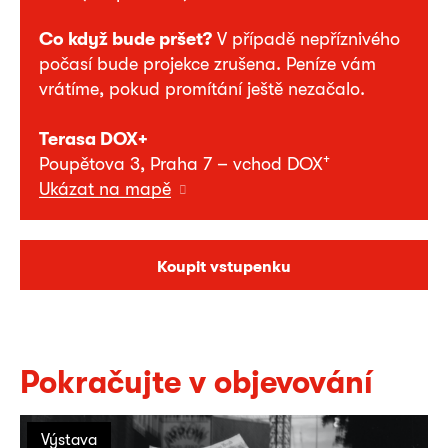
Co když bude pršet?
V případě nepříznivého
počasí bude projekce zrušena. Peníze vám
vrátíme, pokud promítání ještě nezačalo.
Terasa DOX+
+
Poupětova 3, Praha 7 – vchod DOX
Ukázat na mapě
Koupit vstupenku
Pokračujte v objevování
Výstava