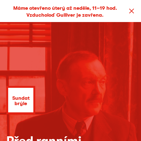
Máme otevřeno úterý až neděle, 11–19 hod.
Vzducholoď Gulliver je zavřena.
Sundat
brýle
Před ranními