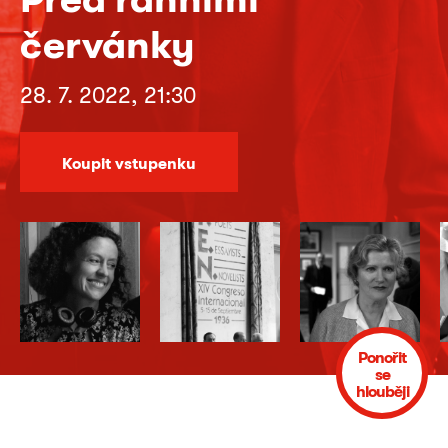
červánky
28. 7. 2022, 21:30
Koupit vstupenku
Ponořit
se
hlouběji