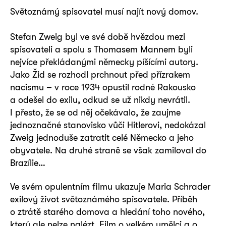
Světoznámý spisovatel musí najít nový domov.
Stefan Zweig byl ve své době hvězdou mezi
spisovateli a spolu s Thomasem Mannem byli
nejvíce překládanými německy píšícími autory.
Jako Žid se rozhodl prchnout před přízrakem
nacismu – v roce 1934 opustil rodné Rakousko
a odešel do exilu, odkud se už nikdy nevrátil.
I přesto, že se od něj očekávalo, že zaujme
jednoznačné stanovisko vůči Hitlerovi, nedokázal
Zweig jednoduše zatratit celé Německo a jeho
obyvatele. Na druhé straně se však zamiloval do
Brazílie…
Ve svém opulentním filmu ukazuje Maria Schrader
exilový život světoznámého spisovatele. Příběh
o ztrátě starého domova a hledání toho nového,
který ale nelze nalézt. Film o velkém umělci a o