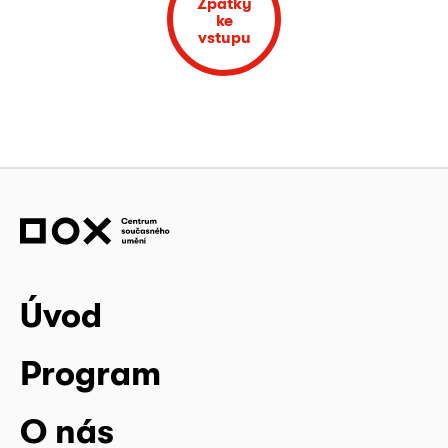
Zpátky
ke
vstupu
Úvod
Program
O nás