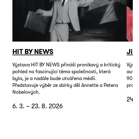
HIT BY NEWS
Jiř
Výstava HIT BY NEWS přináší pronikavý a kritický
Výsta
pohled na fascinující téma společnosti, která
autop
byla, je a nadále bude utvářena médii.
90. l
Představuje výběr ze sbírky děl Annette a Petera
promě
Nobelových.
24. 
6. 3. – 23. 8. 2026