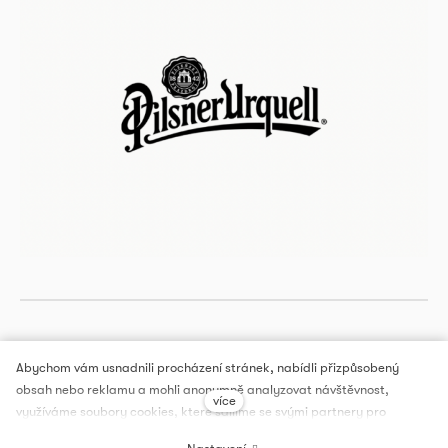
Abychom vám usnadnili procházení stránek, nabídli přizpůsobený
obsah nebo reklamu a mohli anonymně analyzovat návštěvnost,
více
DOX PRAGUE, a.s.
využíváme soubory cookies, které sdílíme se svými partnery pro
sociální média, inzerci a analýzu. Jejich nastavení upravíte odkazem