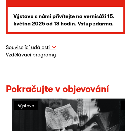
Výstavu s námi přivítejte na vernisáži 15.
května 2025 od 18 hodin. Vstup zdarma.
Související události
Vzdělávací programy
Pokračujte v objevování
Výstava
Vý