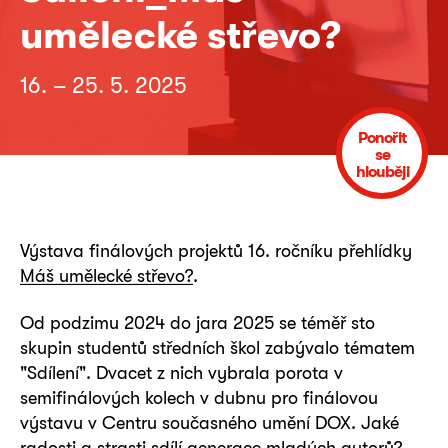
umělecké střevo?
16. – 25. 5. 2025
Ponořit
se
hlouběji
Výstava finálových projektů 16. ročníku přehlídky
Máš umělecké střevo?
.
Od podzimu 2024 do jara 2025 se téměř sto
skupin studentů středních škol zabývalo tématem
"Sdílení". Dvacet z nich vybrala porota v
semifinálových kolech v dubnu pro finálovou
výstavu v Centru současného umění DOX. Jaké
radosti a strasti sdílí generace mladých autorů?