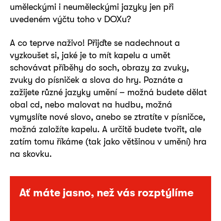
uměleckými i neuměleckými jazyky jen při
uvedeném výčtu toho v DOXu?
A co teprve naživo! Přijďte se nadechnout a
vyzkoušet si, jaké je to mít kapelu a umět
schovávat příběhy do soch, obrazy za zvuky,
zvuky do písniček a slova do hry. Poznáte a
zažijete různé jazyky umění – možná budete dělat
obal cd, nebo malovat na hudbu, možná
vymyslíte nové slovo, anebo se ztratíte v písničce,
možná založíte kapelu. A určitě budete tvořit, ale
zatím tomu říkáme (tak jako většinou v umění) hra
na skovku.
Ať máte jasno, než vás rozptýlíme