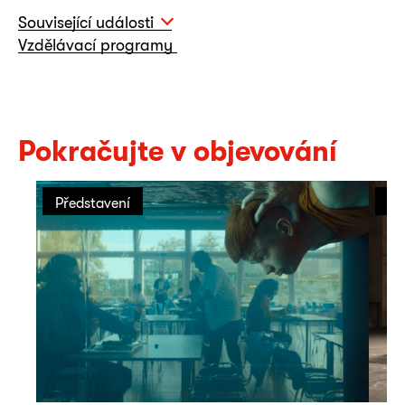
Související události
Vzdělávací programy
Pokračujte v objevování
Představení
Př