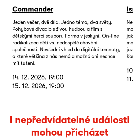
Commander
Isr
Jeden večer, dvě díla. Jedno téma, dva světy.
Neoby
Pohybové divadlo s živou hudbou a film s
mohou
dětskými herci souboru Farma v jeskyni. On-line
jako 
radikalizace dětí vs. nedospělé chování
mořem
společnosti. Nevšední vhled do digitální temnoty,
jazyk
o které většina z nás nemá a možná ani nechce
Koná 
mít tušení.
10. 
14. 12. 2026, 19:00
11. 
15. 12. 2026, 19:00
I nepředvídatelné události
mohou přicházet