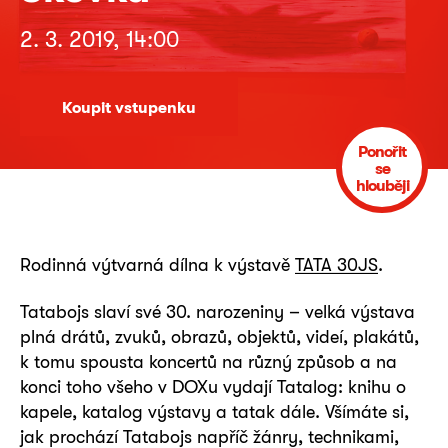
2. 3. 2019, 14:00
Koupit vstupenku
Ponořit
se
hlouběji
Rodinná výtvarná dílna k výstavě
TATA 30JS
.
Tatabojs slaví své 30. narozeniny – velká výstava
plná drátů, zvuků, obrazů, objektů, videí, plakátů,
k tomu spousta koncertů na různý způsob a na
konci toho všeho v DOXu vydají Tatalog: knihu o
kapele, katalog výstavy a tatak dále. Všímáte si,
jak prochází Tatabojs napříč žánry, technikami,