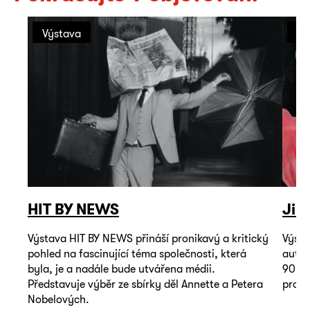
Výstava
Vý
HIT BY NEWS
Jiř
Výstava HIT BY NEWS přináší pronikavý a kritický
Výsta
pohled na fascinující téma společnosti, která
autop
byla, je a nadále bude utvářena médii.
90. l
Představuje výběr ze sbírky děl Annette a Petera
promě
Nobelových.