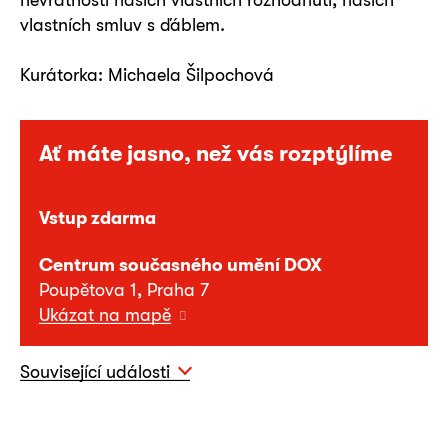
vlastních smluv s ďáblem.
Kurátorka: Michaela Šilpochová
Ať máte jasno, než vás rozptýlíme
Vstup zdarma
Centrum současného umění DOX
Poupětova 1, Praha 7
Ukázat na mapě
Související události