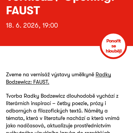
FAUST
18. 6. 2026, 19:00
Ponořit
se
hlouběji
Zveme na vernisáž výstavy umělkyně
Radky
Bodzewicz: FAUST.
Tvorba Radky Bodzewicz dlouhodobě vychází z
literárních inspirací – četby poezie, prózy i
odborných a filozofických textů. Náměty a
témata, která v literatuře nachází a která vnímá
jako nadčasová, aktualizuje prostřednictvím
svébytného vizuálního jazyka do rozsáhlých,