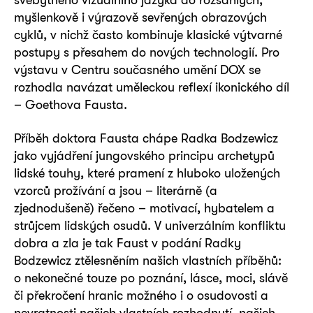
myšlenkově i výrazově sevřených obrazových
cyklů, v nichž často kombinuje klasické výtvarné
postupy s přesahem do nových technologií. Pro
výstavu v Centru současného umění DOX se
rozhodla navázat uměleckou reflexí ikonického díl
– Goethova Fausta.
Příběh doktora Fausta chápe Radka Bodzewicz
jako vyjádření jungovského principu archetypů
lidské touhy, které pramení z hluboko uložených
vzorců prožívání a jsou – literárně (a
zjednodušeně) řečeno – motivací, hybatelem a
strůjcem lidských osudů. V univerzálním konfliktu
dobra a zla je tak Faust v podání Radky
Bodzewicz ztělesněním našich vlastních příběhů:
o nekonečné touze po poznání, lásce, moci, slávě
či překročení hranic možného i o osudovosti a
nevratnosti našich vlastních rozhodnutí, našich