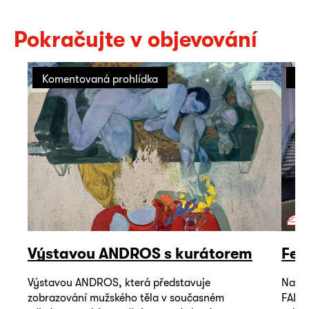
Pokračujte v objevování
Komentovaná prohlídka
Fe
Výstavou ANDROS s kurátorem
Fes
Výstavou ANDROS, která představuje
Naděj
zobrazování mužského těla v současném
FALL 