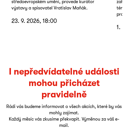
středoevropském umění, provede kurátor
zahra
výstavy a spisovatel Vratislav Maňák.
téma 
promě
23. 9. 2026, 18:00
1. –
I nepředvídatelné události
mohou přicházet
pravidelně
Rádi vás budeme informovat o všech akcích, které by vás
mohly zajímat.
Každý měsíc vás zkusíme překvapit. Výměnou za váš e-
mail.