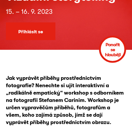
15. – 16. 9. 2023
Přihlásit se
Ponořit
se
hlouběji
Jak vyprávět příběhy prostřednictvím
fotografie? Nenechte si ujít interaktivní a
„radikálně empatický“ workshop s odborníkem
na fotografii Stefanem Carinim. Workshop je
určen vypravěčům příběhů, fotografům a
všem, koho zajímá způsob, jímž se dají
vyprávět příběhy prostřednictvím obrazu.