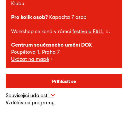
Klubu
Pro kolik osob?
Kapacita 7 osob
Workshop se koná v rámci
festivalu FALL
.
Centrum současného umění DOX
Poupětova 1, Praha 7
Ukázat na mapě
Přihlásit se
Související události
Vzdělávací programy