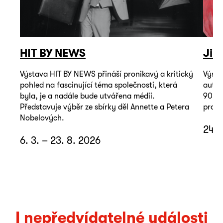
HIT BY NEWS
Jiř
Výstava HIT BY NEWS přináší pronikavý a kritický
Výsta
pohled na fascinující téma společnosti, která
autop
byla, je a nadále bude utvářena médii.
90. l
Představuje výběr ze sbírky děl Annette a Petera
promě
Nobelových.
24. 
6. 3. – 23. 8. 2026
I nepředvídatelné události