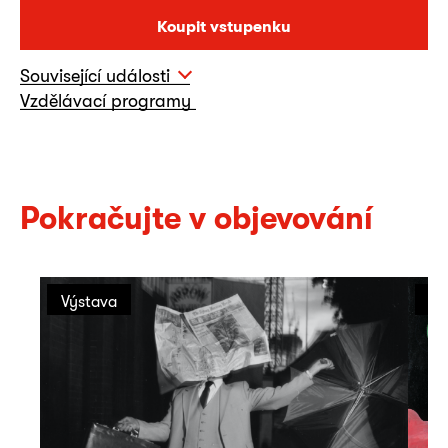
Koupit vstupenku
Související události
Vzdělávací programy
Pokračujte v objevování
Výstava
Vý