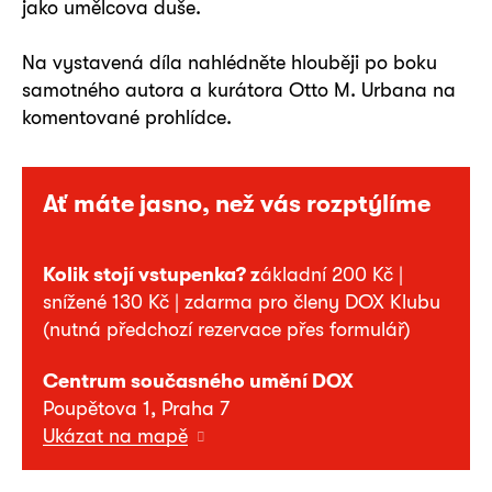
jako umělcova duše.
Na vystavená díla nahlédněte hlouběji po boku
samotného autora a kurátora Otto M. Urbana na
komentované prohlídce.
Ať máte jasno, než vás rozptýlíme
Kolik stojí vstupenka? z
ákladní 200 Kč |
snížené 130 Kč | zdarma pro členy DOX Klubu
(nutná předchozí rezervace přes formulář)
Centrum současného umění DOX
Poupětova 1, Praha 7
Ukázat na mapě