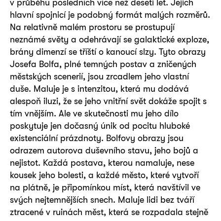
v průběhu posledních více než deseti let. Jejich
hlavní spojnicí je podobný formát malých rozměrů.
Na relativně malém prostoru se prostupují
neznámé světy a odehrávají se galaktické exploze,
brány dimenzí se tříští o kanoucí slzy. Tyto obrazy
Josefa Bolfa, plné temných postav a zničených
městských scenerií, jsou zrcadlem jeho vlastní
duše. Maluje je s intenzitou, která mu dodává
alespoň iluzi, že se jeho vnitřní svět dokáže spojit s
tím vnějším. Ale ve skutečnosti mu jeho dílo
poskytuje jen dočasný únik od pocitu hluboké
existenciální prázdnoty. Bolfovy obrazy jsou
odrazem autorova duševního stavu, jeho bojů a
nejistot. Každá postava, kterou namaluje, nese
kousek jeho bolesti, a každé město, které vytvoří
na plátně, je připomínkou míst, která navštívil ve
svých nejtemnějších snech. Maluje lidi bez tváří
ztracené v ruinách měst, která se rozpadala stejně