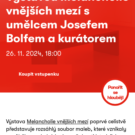
vnějších mezí s
umělcem Josefem
Bolfem a kurátorem
26. 11. 2024, 18:00
Koupit vstupenku
Ponořit
se
hlouběji
Výstava
Melancholie vnějších mezí
poprvé celistvě
představuje rozsáhlý soubor maleb, které vznikaly