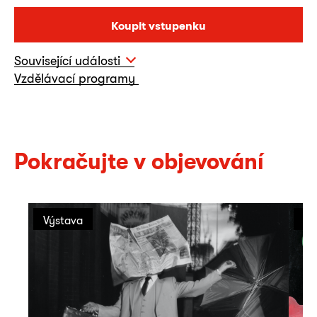
Koupit vstupenku
Související události
Vzdělávací programy
Pokračujte v objevování
Výstava
Vý