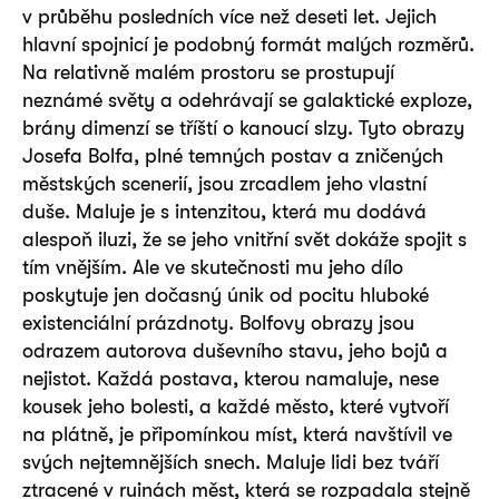
v průběhu posledních více než deseti let. Jejich
hlavní spojnicí je podobný formát malých rozměrů.
Na relativně malém prostoru se prostupují
neznámé světy a odehrávají se galaktické exploze,
brány dimenzí se tříští o kanoucí slzy. Tyto obrazy
Josefa Bolfa, plné temných postav a zničených
městských scenerií, jsou zrcadlem jeho vlastní
duše. Maluje je s intenzitou, která mu dodává
alespoň iluzi, že se jeho vnitřní svět dokáže spojit s
tím vnějším. Ale ve skutečnosti mu jeho dílo
poskytuje jen dočasný únik od pocitu hluboké
existenciální prázdnoty. Bolfovy obrazy jsou
odrazem autorova duševního stavu, jeho bojů a
nejistot. Každá postava, kterou namaluje, nese
kousek jeho bolesti, a každé město, které vytvoří
na plátně, je připomínkou míst, která navštívil ve
svých nejtemnějších snech. Maluje lidi bez tváří
ztracené v ruinách měst, která se rozpadala stejně