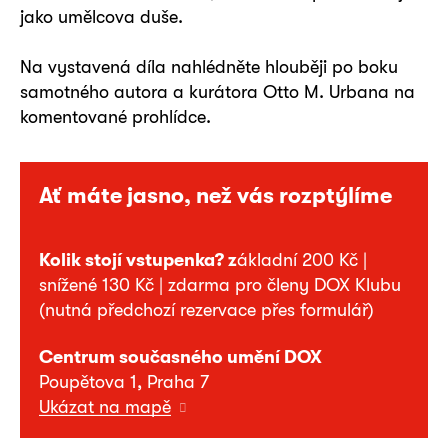
jako umělcova duše.
Na vystavená díla nahlédněte hlouběji po boku
samotného autora a kurátora Otto M. Urbana na
komentované prohlídce.
Ať máte jasno, než vás rozptýlíme
Kolik stojí vstupenka? z
ákladní 200 Kč |
snížené 130 Kč | zdarma pro členy DOX Klubu
(nutná předchozí rezervace přes formulář)
Centrum současného umění DOX
Poupětova 1, Praha 7
Ukázat na mapě