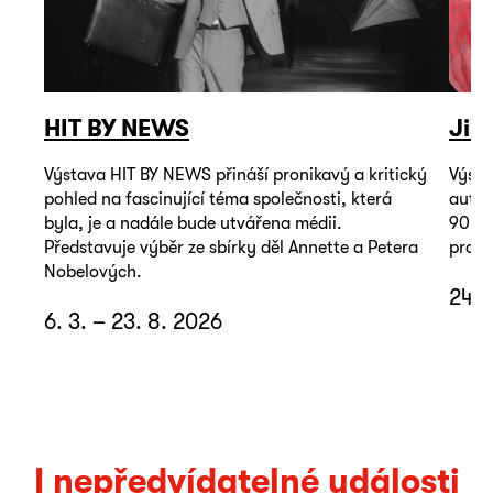
HIT BY NEWS
Jiř
Výstava HIT BY NEWS přináší pronikavý a kritický
Výsta
pohled na fascinující téma společnosti, která
autop
byla, je a nadále bude utvářena médii.
90. l
Představuje výběr ze sbírky děl Annette a Petera
promě
Nobelových.
24. 
6. 3. – 23. 8. 2026
I nepředvídatelné události