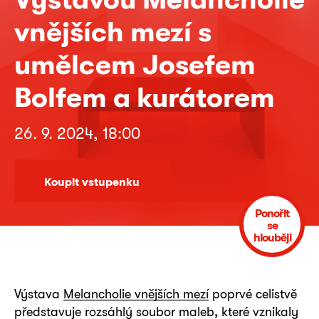
vnějších mezí s
umělcem Josefem
Bolfem a kurátorem
26. 9. 2024, 18:00
Koupit vstupenku
Ponořit
se
hlouběji
Výstava
Melancholie vnějších mezí
poprvé celistvě
představuje rozsáhlý soubor maleb, které vznikaly