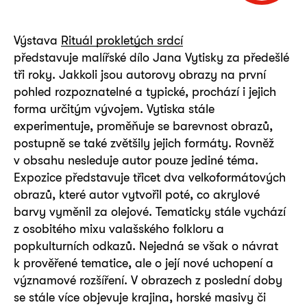
Výstava
Rituál prokletých srdcí
představuje malířské dílo Jana Vytisky za předešlé
tři roky. Jakkoli jsou autorovy obrazy na první
pohled rozpoznatelné a typické, prochází i jejich
forma určitým vývojem. Vytiska stále
experimentuje, proměňuje se barevnost obrazů,
postupně se také zvětšily jejich formáty. Rovněž
v obsahu nesleduje autor pouze jediné téma.
Expozice představuje třicet dva velkoformátových
obrazů, které autor vytvořil poté, co akrylové
barvy vyměnil za olejové. Tematicky stále vychází
z osobitého mixu valašského folkloru a
popkulturních odkazů. Nejedná se však o návrat
k prověřené tematice, ale o její nové uchopení a
významové rozšíření. V obrazech z poslední doby
se stále více objevuje krajina, horské masivy či