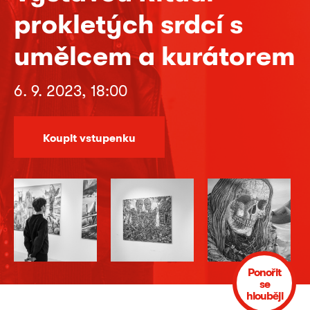
prokletých srdcí s
umělcem a kurátorem
6. 9. 2023, 18:00
Koupit vstupenku
Ponořit
se
hlouběji