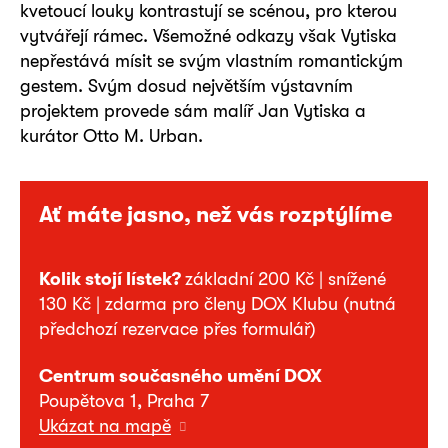
kvetoucí louky kontrastují se scénou, pro kterou
vytvářejí rámec. Všemožné odkazy však Vytiska
nepřestává mísit se svým vlastním romantickým
gestem. Svým dosud největším výstavním
projektem provede sám malíř Jan Vytiska a
kurátor Otto M. Urban.
Ať máte jasno, než vás rozptýlíme
Kolik stojí lístek?
základní 200 Kč | snížené
130 Kč | zdarma pro členy DOX Klubu (nutná
předchozí rezervace přes formulář)
Centrum současného umění DOX
Poupětova 1, Praha 7
Ukázat na mapě