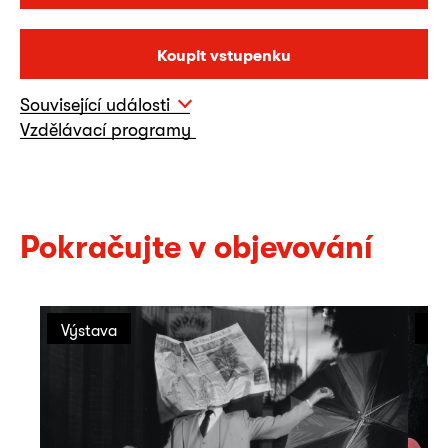
Koupit vstupenku
Související události
Vzdělávací programy
Pokračujte v objevování
Výstava
Vý