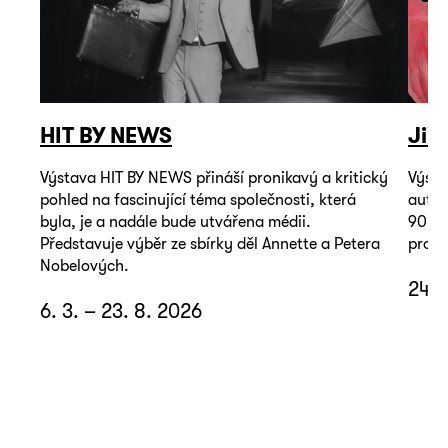
HIT BY NEWS
Jiř
Výstava HIT BY NEWS přináší pronikavý a kritický
Výsta
pohled na fascinující téma společnosti, která
autop
byla, je a nadále bude utvářena médii.
90. l
Představuje výběr ze sbírky děl Annette a Petera
promě
Nobelových.
24. 
6. 3. – 23. 8. 2026