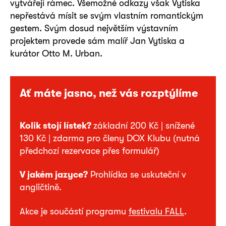
vytvářejí rámec. Všemožné odkazy však Vytiska
nepřestává mísit se svým vlastním romantickým
gestem. Svým dosud největším výstavním
projektem provede sám malíř Jan Vytiska a
kurátor Otto M. Urban.
Ať máte jasno, než vás rozptýlíme
Kolik stojí lístek?
základní 200 Kč | snížené
130 Kč | zdarma pro členy DOX Klubu (nutná
předchozí rezervace přes formulář)
V jakém jazyce?
Prohlídka se uskuteční v
angličtině.
Akce je součástí programu
festivalu FALL
.