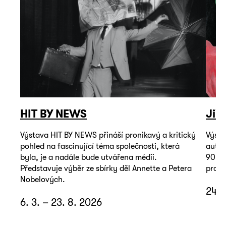
HIT BY NEWS
Jiř
Výstava HIT BY NEWS přináší pronikavý a kritický
Výsta
pohled na fascinující téma společnosti, která
autop
byla, je a nadále bude utvářena médii.
90. l
Představuje výběr ze sbírky děl Annette a Petera
promě
Nobelových.
24. 
6. 3. – 23. 8. 2026