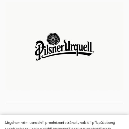
Abychom vám usnadnili procházení stránek, nabídli přizpůsobený
obsah nebo reklamu a mohli anonymně analyzovat návštěvnost,