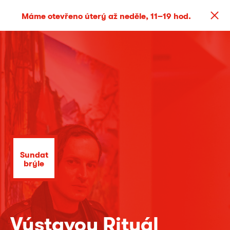
Máme otevřeno úterý až neděle, 11–19 hod.
Sundat
brýle
Výstavou Rituál