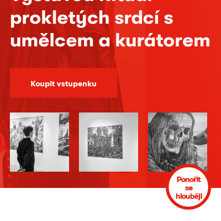
prokletých srdcí s
umělcem a kurátorem
Koupit vstupenku
Ponořit
se
hlouběji