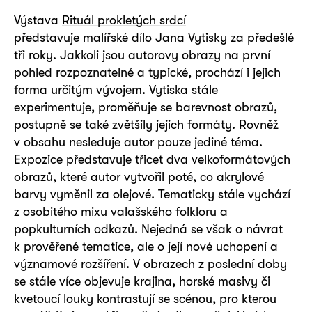
Výstava
Rituál prokletých srdcí
představuje malířské dílo Jana Vytisky za předešlé
tři roky. Jakkoli jsou autorovy obrazy na první
pohled rozpoznatelné a typické, prochází i jejich
forma určitým vývojem. Vytiska stále
experimentuje, proměňuje se barevnost obrazů,
postupně se také zvětšily jejich formáty. Rovněž
v obsahu nesleduje autor pouze jediné téma.
Expozice představuje třicet dva velkoformátových
obrazů, které autor vytvořil poté, co akrylové
barvy vyměnil za olejové. Tematicky stále vychází
z osobitého mixu valašského folkloru a
popkulturních odkazů. Nejedná se však o návrat
k prověřené tematice, ale o její nové uchopení a
významové rozšíření. V obrazech z poslední doby
se stále více objevuje krajina, horské masivy či
kvetoucí louky kontrastují se scénou, pro kterou