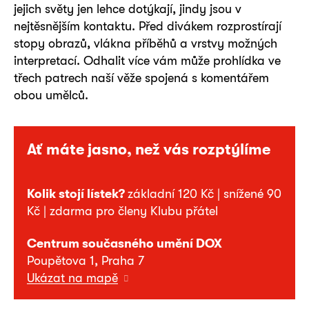
jejich světy jen lehce dotýkají, jindy jsou v
nejtěsnějším kontaktu. Před divákem rozprostírají
stopy obrazů, vlákna příběhů a vrstvy možných
interpretací. Odhalit více vám může prohlídka ve
třech patrech naší věže spojená s komentářem
obou umělců.
Ať máte jasno, než vás rozptýlíme
Kolik stojí lístek?
základní 120 Kč | snížené 90
Kč | zdarma pro členy Klubu přátel
Centrum současného umění DOX
Poupětova 1, Praha 7
Ukázat na mapě