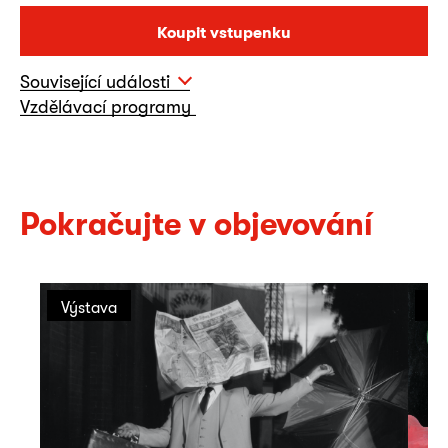
Koupit vstupenku
Související události
Vzdělávací programy
Pokračujte v objevování
Výstava
Vý