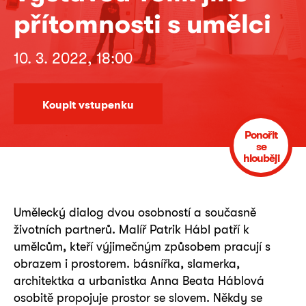
přítomnosti s umělci
10. 3. 2022, 18:00
Koupit vstupenku
Ponořit
se
hlouběji
Umělecký dialog dvou osobností a současně
životních partnerů. Malíř Patrik Hábl patří k
umělcům, kteří výjimečným způsobem pracují s
obrazem i prostorem. básnířka, slamerka,
architektka a urbanistka Anna Beata Háblová
osobitě propojuje prostor se slovem. Někdy se