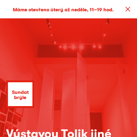
Máme otevřeno úterý až neděle, 11–19 hod.
Sundat
brýle
Výstavou Tolik jiné