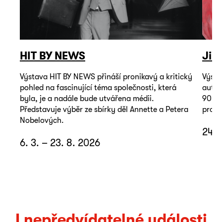
HIT BY NEWS
Jiř
Výstava HIT BY NEWS přináší pronikavý a kritický
Výsta
pohled na fascinující téma společnosti, která
autop
byla, je a nadále bude utvářena médii.
90. l
Představuje výběr ze sbírky děl Annette a Petera
promě
Nobelových.
24. 
6. 3. – 23. 8. 2026
I nepředvídatelné události