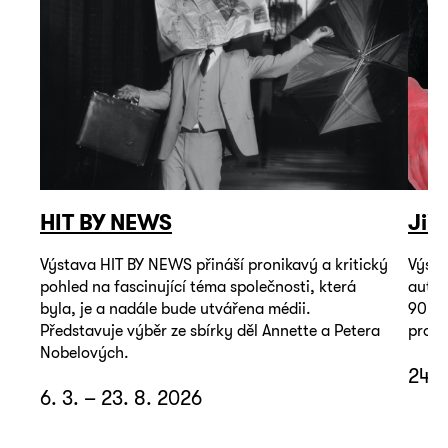
HIT BY NEWS
Jiř
Výstava HIT BY NEWS přináší pronikavý a kritický
Výsta
pohled na fascinující téma společnosti, která
autop
byla, je a nadále bude utvářena médii.
90. l
Představuje výběr ze sbírky děl Annette a Petera
promě
Nobelových.
24. 
6. 3. – 23. 8. 2026