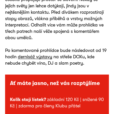
jejich světy jen lehce dotýkají, jindy jsou v
nejtěsnějším kontaktu. Před divákem rozprostírají
stopy obrazů, vlákna příběhů a vrstvy možných
interpretací. Odhalit více vám může prohlídka ve
třech patrech naší věže spojená s komentářem
obou umělců.
Po komentované prohlídce bude následovat od 19
hodin
dernisáž výstavy
na střeše DOXu, kde
nebude chybět víno, DJ a slam poetry.
Ať máte jasno, než vás rozptýlíme
Kolik stojí lístek?
základní 120 Kč | snížené 90
Kč | zdarma pro členy Klubu přátel