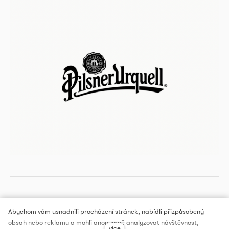
Abychom vám usnadnili procházení stránek, nabídli přizpůsobený
obsah nebo reklamu a mohli anonymně analyzovat návštěvnost,
více