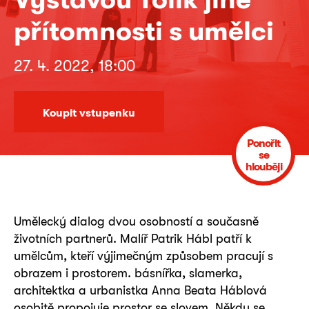
přítomnosti s umělci
27. 4. 2022, 18:00
Koupit vstupenku
Ponořit
se
hlouběji
Umělecký dialog dvou osobností a současně
životních partnerů. Malíř Patrik Hábl patří k
umělcům, kteří výjimečným způsobem pracují s
obrazem i prostorem. básnířka, slamerka,
architektka a urbanistka Anna Beata Háblová
osobitě propojuje prostor se slovem. Někdy se