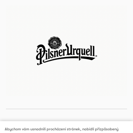
Abychom vám usnadnili procházení stránek, nabídli přizpůsobený