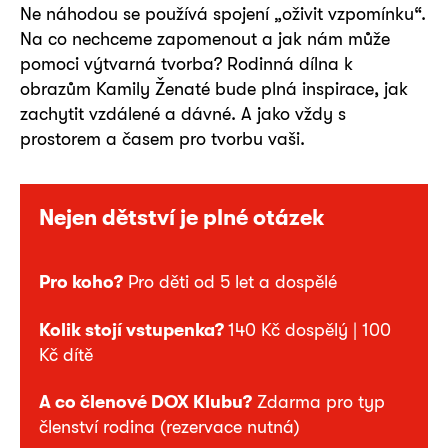
Ne náhodou se používá spojení „oživit vzpomínku“.
Na co nechceme zapomenout a jak nám může
pomoci výtvarná tvorba? Rodinná dílna k
obrazům Kamily Ženaté bude plná inspirace, jak
zachytit vzdálené a dávné. A jako vždy s
prostorem a časem pro tvorbu vaši.
Nejen dětství je plné otázek
Pro koho?
Pro děti od 5 let a dospělé
Kolik stojí vstupenka?
140 Kč dospělý | 100
Kč dítě
A co členové DOX Klubu?
Zdarma pro typ
členství rodina (rezervace nutná)