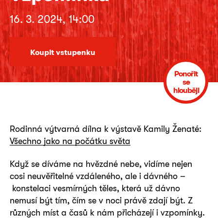
16. 3. 2024, 14:00
Koupit vstupenku
Ponořit
se
hlouběji
Rodinná výtvarná dílna k výstavě Kamily Ženaté:
Všechno jako na počátku světa
Když se díváme na hvězdné nebe, vidíme nejen
cosi neuvěřitelné vzdáleného, ale i dávného –
konstelaci vesmírných těles, která už dávno
nemusí být tím, čím se v noci právě zdají být. Z
různých míst a časů k nám přicházejí i vzpomínky.