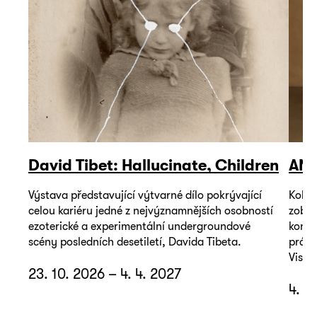
David Tibet: Hallucinate, Children
AN
Výstava představující výtvarné dílo pokrývající
Kolek
celou kariéru jedné z nejvýznamnějších osobností
zobra
ezoterické a experimentální undergroundové
konte
scény posledních desetiletí, Davida Tibeta.
práce
Viseg
23. 10. 2026 – 4. 4. 2027
4. 9