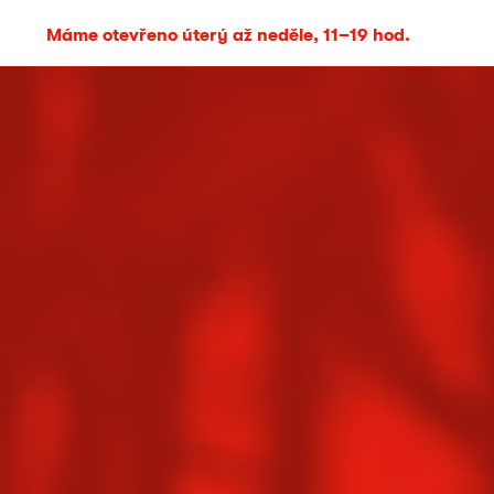
Máme otevřeno úterý až neděle, 11–19 hod.