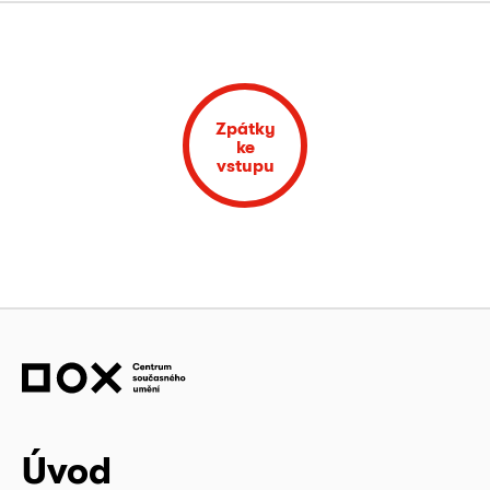
Zpátky
ke
vstupu
Úvod