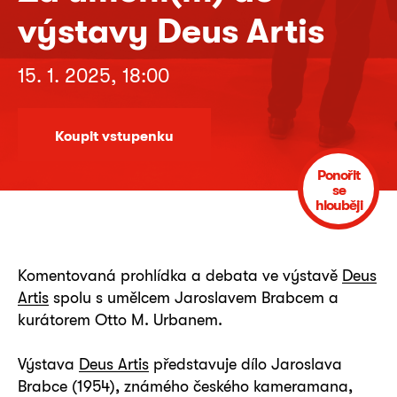
výstavy Deus Artis
15. 1. 2025, 18:00
Koupit vstupenku
Ponořit
se
hlouběji
Komentovaná prohlídka a debata ve výstavě
Deus
Artis
spolu s umělcem Jaroslavem Brabcem a
kurátorem Otto M. Urbanem.
Výstava
Deus Artis
představuje dílo Jaroslava
Brabce (1954), známého českého kameramana,