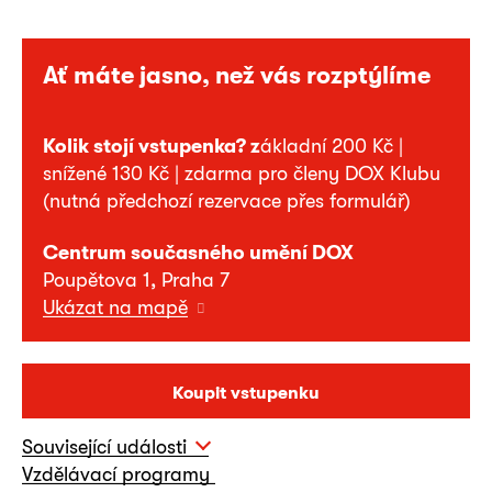
Ať máte jasno, než vás rozptýlíme
Kolik stojí vstupenka? z
ákladní 200 Kč |
snížené 130 Kč | zdarma pro členy DOX Klubu
(nutná předchozí rezervace přes formulář)
Centrum současného umění DOX
Poupětova 1, Praha 7
Ukázat na mapě
Koupit vstupenku
Související události
Vzdělávací programy