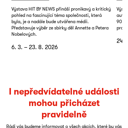
Výstava HIT BY NEWS přináší pronikavý a kritický
Výsta
pohled na fascinující téma společnosti, která
autop
byla, je a nadále bude utvářena médii.
90. l
Představuje výběr ze sbírky děl Annette a Petera
promě
Nobelových.
24. 
6. 3. – 23. 8. 2026
I nepředvídatelné události
mohou přicházet
pravidelně
Rádi vás budeme informovat o všech akcích, které by vás