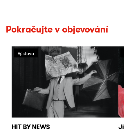
Pokračujte v objevování
Výstava
Vý
HIT BY NEWS
Jiř