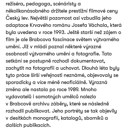
režiséra, pedagoga, scénáristy a
několikanásobného držitele prestižní filmové ceny
Český lev. Největší pozornost asi vzbudila jeho
adaptace Krvavého románu Josefa Váchala, která
byla uvedena v roce 1993. Ještě starší než zájem o
film je ale Brabcova fascinace světem výtvarného
umění. Již v mládí poznal některé výrazné
osobnosti výtvarného umění a fotografie. Tato
setkání se postupně rozhodl dokumentovat,
zachytit na fotografii a uchovat. Dlouhá léta byly
tyto práce širší veřejnosti neznámé, objevovaly se
sporadicky a více méně neoficiálně. Výrazná
změna ale nastala po roce 1989. Mnoho
vydavatelů i samotných umělců nalezlo
v Brabcově archivu záběry, které se následně
rozhodli publikovat. Jeho portréty se tak objevily
v desítkách monografií, katalogů, sborníků a
dalších publikacích.