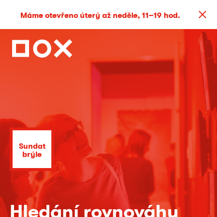
Máme otevřeno úterý až neděle, 11–19 hod.
Sundat
brýle
Hledání rovnováhy