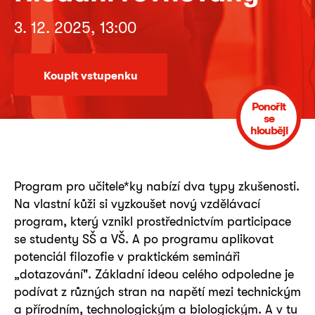
3. 12. 2025, 13:00
Koupit vstupenku
Ponořit
se
hlouběji
Program pro učitele*ky nabízí dva typy zkušenosti.
Na vlastní kůži si vyzkoušet nový vzdělávací
program, který vznikl prostřednictvím participace
se studenty SŠ a VŠ. A po programu aplikovat
potenciál filozofie v praktickém semináři
„dotazování". Základní ideou celého odpoledne je
podívat z různých stran na napětí mezi technickým
a přírodním, technologickým a biologickým. A v tu