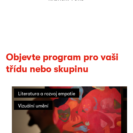
Objevte program pro vaši
třídu nebo skupinu
Literatura a rozvoj empatie
On
Vizuální umění
Vi