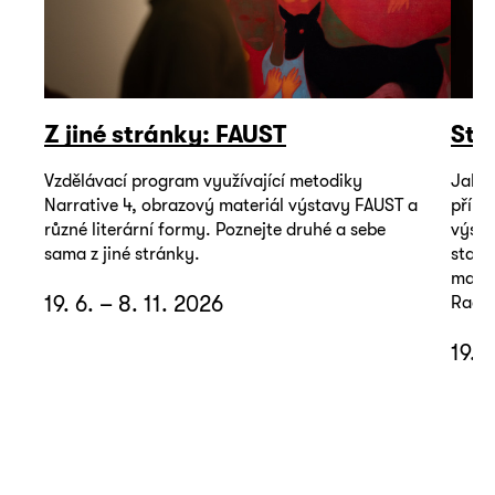
Z jiné stránky: FAUST
Sto
Vzdělávací program využívající metodiky
Jak m
Narrative 4, obrazový materiál výstavy FAUST a
příbě
různé literární formy. Poznejte druhé a sebe
výsta
sama z jiné stránky.
stačí
mater
19. 6. – 8. 11. 2026
Radky
19. 