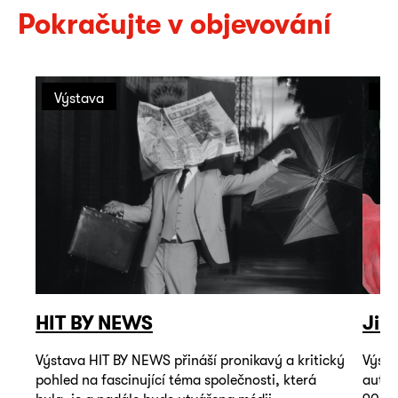
Pokračujte v objevování
Výstava
Vý
HIT BY NEWS
Jiř
Výstava HIT BY NEWS přináší pronikavý a kritický
Výsta
pohled na fascinující téma společnosti, která
autop