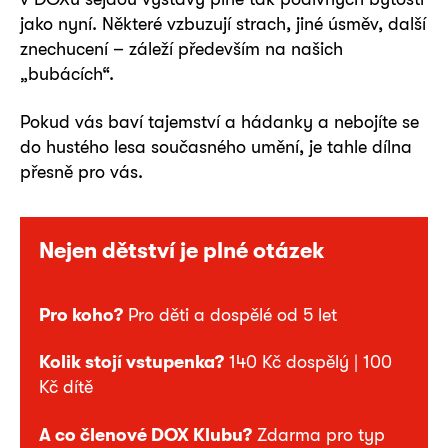
jako nyní. Některé vzbuzují strach, jiné úsměv, další
znechucení – záleží především na našich
„bubácích“.
Pokud vás baví tajemství a hádanky a nebojíte se
do hustého lesa současného umění, je tahle dílna
přesně pro vás.
Nejen dětství je plné otázek
Pro koho?
Pro děti a dospělé od 5 let
Kolik stojí vstupenka?
140 Kč dospělý | 100
Kč dítě
A co členové DOX Klubu?
Zdarma pro typ