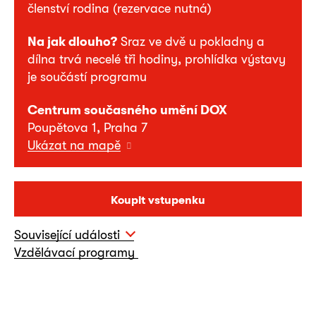
členství rodina (rezervace nutná)
Na jak dlouho?
Sraz ve dvě u pokladny a
dílna trvá necelé tři hodiny, prohlídka výstavy
je součástí programu
Centrum současného umění DOX
Poupětova 1, Praha 7
Ukázat na mapě
Koupit vstupenku
Související události
Vzdělávací programy