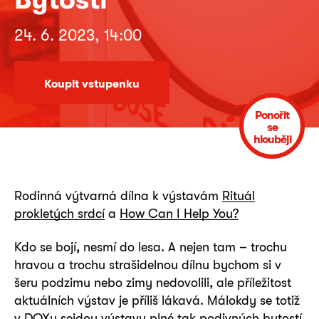
24. 6. 2023, 14:00
Koupit vstupenku
Ponořit
se
hlouběji
Rodinná výtvarná dílna k výstavám
Rituál
prokletých srdcí
a
How Can I Help You?
Kdo se bojí, nesmí do lesa. A nejen tam – trochu
hravou a trochu strašidelnou dílnu bychom si v
šeru podzimu nebo zimy nedovolili, ale příležitost
aktuálních výstav je příliš lákavá. Málokdy se totiž
v DOXu sejdou výstavy plné tak podivných bytostí