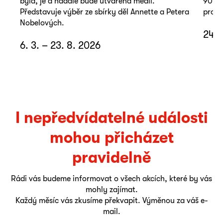
byla, je a nadále bude utvářena médii.
90. l
Představuje výběr ze sbírky děl Annette a Petera
promě
Nobelových.
24. 
6. 3. – 23. 8. 2026
I nepředvídatelné události
mohou přicházet
pravidelně
Rádi vás budeme informovat o všech akcích, které by vás
mohly zajímat.
Každý měsíc vás zkusíme překvapit. Výměnou za váš e-
mail.